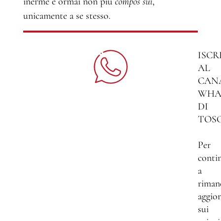
inerme e ormai non più
compos sui
,
unicamente a se stesso.
ISCR
AL
CAN
WHA
DI
TOS
Per
conti
a
riman
aggio
sui