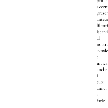
princi
avven
presen
antep
librar
iscrivi
al
nostr
canale
e
invita
anche
i
tuoi
amici
a
farlo!