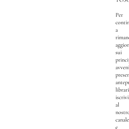
TOS
Per
conti
a
riman
aggio
sui
princi
avven
presen
antep
librar
iscrivi
al
nostr
canale
e