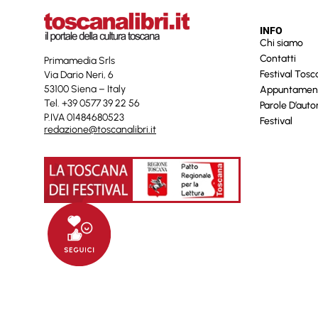
INFO
Chi siamo
Contatti
Primamedia Srls
Festival Tos
Via Dario Neri, 6
53100 Siena – Italy
Appuntamen
Tel. +39 0577 39 22 56
Parole D’auto
P.IVA 01484680523
Festival
redazione@toscanalibri.it