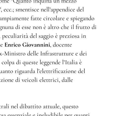
come “Quanto inquina un mezzo
”, ecc.; smentisce nell’appendice del
ampiamente fatte circolare e spiegando
una di esse non è altro che il frutto di
peculiarità del saggio è preziosa in
ce
Enrico Giovannini
, docente
-Ministro delle Infrastrutture e dei
colpa di queste leggende l’Italia è
anto riguarda l’elettrificazione del
ione di veicoli elettrici, dalle
ali nel dibattito attuale, questo
a essenziale e ineludibile per quanti