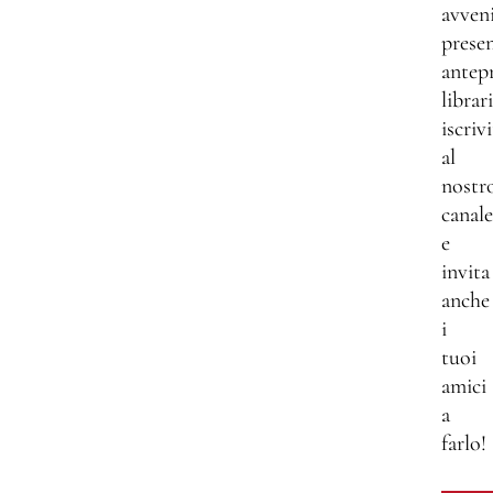
avven
presen
antep
librar
iscrivi
al
nostr
canale
e
invita
anche
i
tuoi
amici
a
farlo!