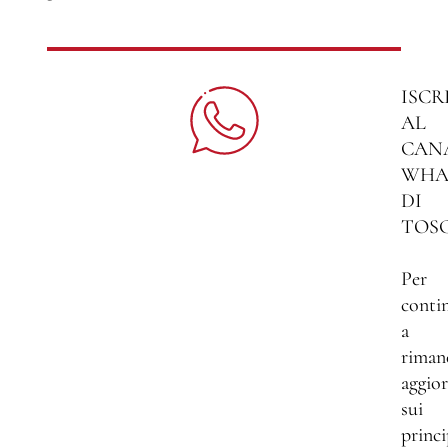
ISCR
AL
CAN
WHA
DI
TOS
Per
conti
a
riman
aggio
sui
princi