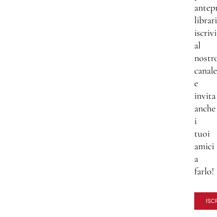
antep
librar
iscrivi
al
nostr
canale
e
invita
anche
i
tuoi
amici
a
farlo!
ISCR