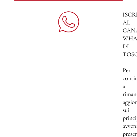
ISCR
AL
CAN
WHA
DI
TOS
Per
conti
a
riman
aggio
sui
princi
avven
presen