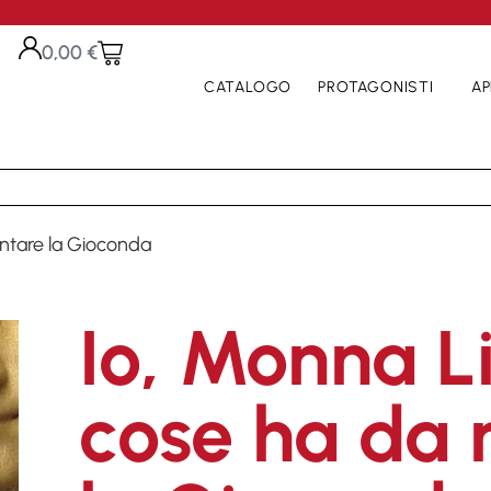
0,00
€
CATALOGO
PROTAGONISTI
AP
ontare la Gioconda
Io, Monna L
cose ha da 