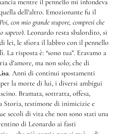
 guancia mentre il pennello mi infondeva
quella dell’altro. Emozionante fu il
Poi, con mio grande stupore, compresi che
lo sapevo
). Leonardo resta sbalordito, si
i lei, le sfiora il labbro con il pennello
lì. La risposta è: “sono tua”. Eravamo a
ria d’amore, ma non solo; che di
isa
. Anni di continui spostamenti
per la morte di lui, i diversi ambigui
cino. Bramata, sottratta, offesa,
a Storia, testimone di inimicizie e
e secoli di vita che non sono stati una
rentino di Leonardo ai fasti