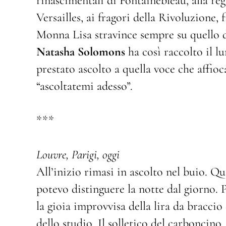
rinascimentali di Fontainebleau, alla re
Versailles, ai fragori della Rivoluzione, f
Monna Lisa stravince sempre su quello d
Natasha Solomons
ha così raccolto il l
prestato ascolto a quella voce che affioc
“ascoltatemi adesso”.
***
Louvre, Parigi, oggi
All’inizio rimasi in ascolto nel buio. 
potevo distinguere la notte dal giorno. 
la gioia improvvisa della lira da braccio 
dello studio. Il solletico del carboncino.