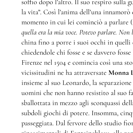
soffio dopo l’altro. Il suo respiro sulla
la vita”. Così l’anima dell’una innamorò 
momento in cui lei cominciò a parlare (
quella era la mia voce. Potevo parlare. Non 
china fino a porre i suoi occhi in quelli d
chiedendole chi fosse e se davvero fosse 
Firenze nel 1504 e comincia così una sto
vicissitudini ne ha attraversate
Monna L
insieme al suo Leonardo, la separazione 
uomini che non hanno resistito al suo fas
sballottata in mezzo agli sconquassi dell
subdoli giochi di potere. Insomma, cinqu
passeggiata. Dal fervore dello studio fio