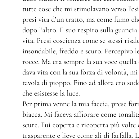
tutte cose che mi stimolavano verso l’esi
presi vita d’un tratto, ma come fumo che
dopo l’altro. Il suo respiro sulla guanci
vita. Presi coscienza come se stessi risa
insondabile, freddo e scuro. Percepivo le
rocce. Ma era sempre la sua voce quella 
dava vita con la sua forza di volontà, m
tavola di pioppo. Fino ad allora ero sod
che esistesse la luce.
Per prima venne la mia faccia, prese form
biacca. Mi faceva affiorare come tonalit
scure. Fui coperta e ricoperta più volte
trasparente e lieve come ali di farfalla. 