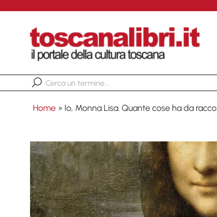
Home
»
Io, Monna Lisa. Quante cose ha da racc