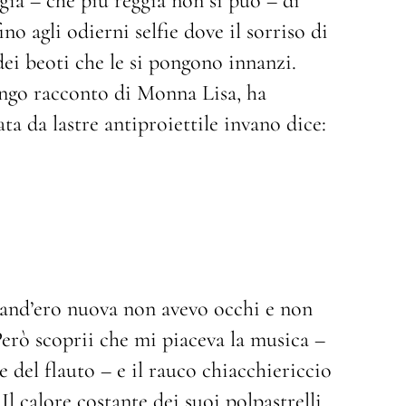
ggia – che più reggia non si può – di
ino agli odierni selfie dove il sorriso di
ei beoti che le si pongono innanzi.
ungo racconto di Monna Lisa, ha
ata da lastre antiproiettile invano dice:
Quand’ero nuova non avevo occhi e non
Però scoprii che mi piaceva la musica –
e del flauto – e il rauco chiacchiericcio
 Il calore costante dei suoi polpastrelli,