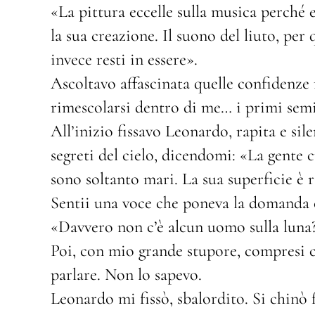
«La pittura eccelle sulla musica perch
la sua creazione. Il suono del liuto, per
invece resti in essere».
Ascoltavo affascinata quelle confidenze
rimescolarsi dentro di me… i primi semi
All’inizio fissavo Leonardo, rapita e sil
segreti del cielo, dicendomi: «La gente 
sono soltanto mari. La sua superficie è r
Sentii una voce che poneva la domanda c
«Davvero non c’è alcun uomo sulla luna?
Poi, con mio grande stupore, compresi c
parlare. Non lo sapevo.
Leonardo mi fissò, sbalordito. Si chinò fi