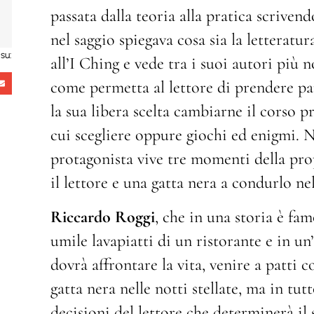
passata dalla teoria alla pratica scrive
nel saggio spiegava cosa sia la letteratur
su:
all’I Ching e vede tra i suoi autori più 
come permetta al lettore di prendere par
la sua libera scelta cambiarne il corso p
cui scegliere oppure giochi ed enigmi. N
protagonista vive tre momenti della propr
il lettore e una gatta nera a condurlo ne
Riccardo Roggi
, che in una storia è fam
umile lavapiatti di un ristorante e in un
dovrà affrontare la vita, venire a patti
gatta nera nelle notti stellate, ma in tut
decisioni del lettore che determinerà il 