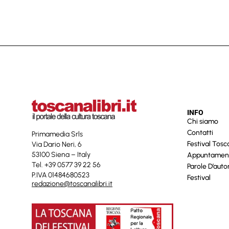
INFO
Chi siamo
Contatti
Primamedia Srls
Festival Tos
Via Dario Neri, 6
53100 Siena – Italy
Appuntamen
Tel. +39 0577 39 22 56
Parole D’auto
P.IVA 01484680523
Festival
redazione@toscanalibri.it