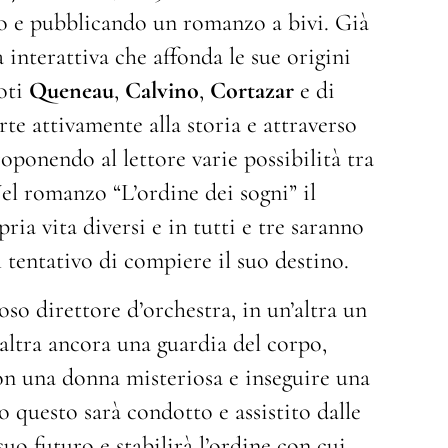
ndo e pubblicando un romanzo a bivi. Già
a interattiva che affonda le sue origini
noti
Queneau
,
Calvino
,
Cortazar
e di
te attivamente alla storia e attraverso
roponendo al lettore varie possibilità tra
el romanzo “L’ordine dei sogni” il
ia vita diversi e in tutti e tre saranno
l tentativo di compiere il suo destino.
oso direttore d’orchestra, in un’altra un
’altra ancora una guardia del corpo,
 con una donna misteriosa e inseguire una
to questo sarà condotto e assistito dalle
suo futuro e stabilirà l’ordine con cui