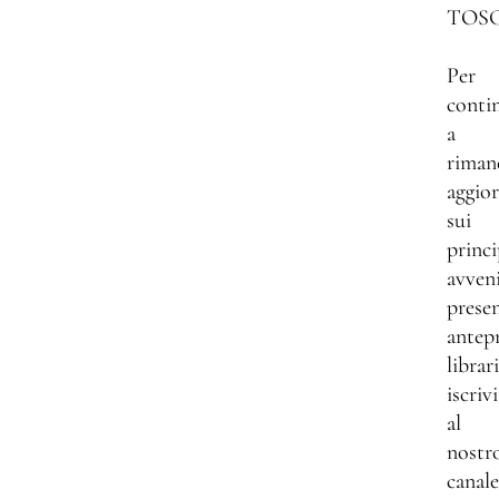
TOS
Per
conti
a
riman
aggio
sui
princi
avven
presen
antep
librar
iscrivi
al
nostr
canale