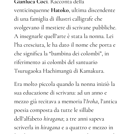
Gianluca Coci
. Racconta della
venticinquenne
Hatoko
, ultima discendente
di una famiglia di illustri calligrafe che
svolgevano il mestiere di scrivane pubbliche.
A insegnarle quell’arte è stata la nonna. Lei
l’ha cresciuta, le ha dato il nome che porta e
che significa la “bambina dei colombi”, in
riferimento ai colombi del santuario
Tsurugaoka Hachimangū di Kamakura.
Era molto piccola quando la nonna iniziò la
sua educazione di scrivana: ad un anno e
mezzo già recitava a memoria l’
Iroha
, l’antica
poesia composta da tutte le sillabe
dell’alfabeto
hiragana
; a tre anni sapeva
scriverla in
hiragana
e a quattro e mezzo in