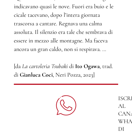
indicavano quasi le nove. Fuori era buio e le
cicale tacevano, dopo l’intera giornata
trascorsa a cantare. Regnava una calma
assoluta. Il silenzio era tale che sembrava di
essere in mezzo alle montagne. Ma faceva
ancora un gran caldo, non si respirava. …
[da
La cartoleria Tsubaki
di
Ito Ogawa
, trad.
di
Gianluca Coci
, Neri Pozza, 2023]
ISCR
AL
CAN
WHA
DI