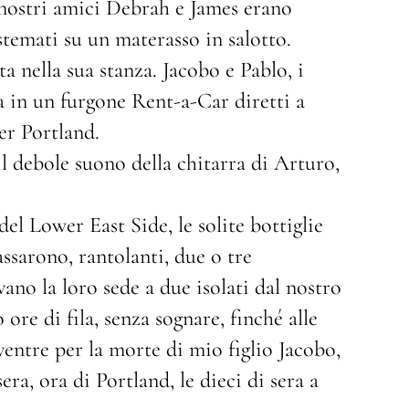
 nostri amici Debrah e James erano
stemati su un materasso in salotto.
ta nella sua stanza. Jacobo e Pablo, i
ma in un furgone Rent-a-Car diretti a
er Portland.
l debole suono della chitarra di Arturo,
el Lower East Side, le solite bottiglie
passarono, rantolanti, due o tre
ano la loro sede a due isolati dal nostro
re di fila, senza sognare, finché alle
 ventre per la morte di mio figlio Jacobo,
a, ora di Portland, le dieci di sera a