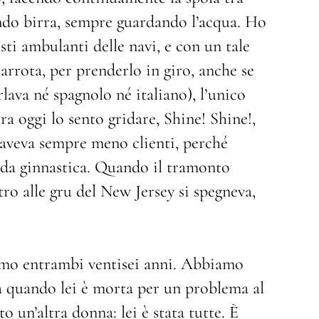
ndo birra, sempre guardando l’acqua. Ho
sti ambulanti delle navi, e con un tale
rrota, per prenderlo in giro, anche se
lava né spagnolo né italiano), l’unico
ra oggi lo sento gridare, Shine! Shine!,
e aveva sempre meno clienti, perché
 da ginnastica. Quando il tramonto
tro alle gru del New Jersey si spegneva,
mo entrambi ventisei anni. Abbiamo
 a quando lei è morta per un problema al
 un’altra donna: lei è stata tutte. È