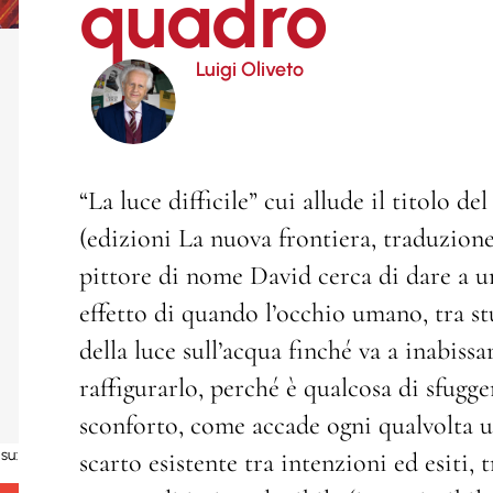
quadro
Luigi Oliveto
“La luce difficile” cui allude il titolo 
(edizioni La nuova frontiera, traduzion
pittore di nome David cerca di dare a u
effetto di quando l’occhio umano, tra st
della luce sull’acqua finché va a inabissar
raffigurarlo, perché è qualcosa di sfuggen
sconforto, come accade ogni qualvolta u
su:
scarto esistente tra intenzioni ed esiti, 