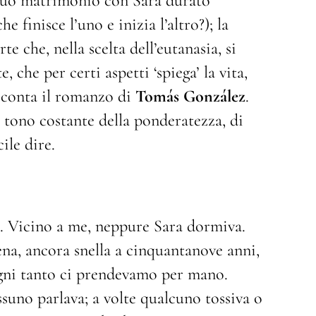
l suo matrimonio con Sara durato
 finisce l’uno e inizia l’altro?); la
rte che, nella scelta dell’eutanasia, si
, che per certi aspetti ‘spiega’ la vita,
cconta il romanzo di
Tom
á
s Gonzá
lez
.
l tono costante della ponderatezza, di
ile dire.
o. Vicino a me, neppure Sara dormiva.
iena, ancora snella a cinquantanove anni,
Ogni tanto ci prendevamo per mano.
uno parlava; a volte qualcuno tossiva o