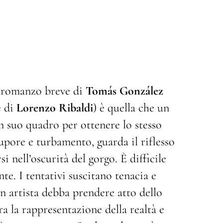
del romanzo breve di
Tom
á
s Gonzá
lez
e di
Lorenzo Ribaldi
) è quella che un
n suo quadro per ottenere lo stesso
upore e turbamento, guarda il riflesso
si nell’oscurità del gorgo. È difficile
te. I tentativi suscitano tenacia e
n artista debba prendere atto dello
tra la rappresentazione della realtà e