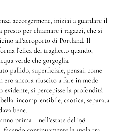
Senza accorgermene, iniziai a guardare il
 presto per chiamare i ragazzi, che si
cino all’aeroporto di Portland. Il
orma l’elica del traghetto quando,
’acqua verde che gorgoglia.
to pallido, superficiale, pensai, come
n ero ancora riuscito a fare in modo
o evidente, si percepisse la profondità
bella, incomprensibile, caotica, separata
dava bene.
anno prima – nell’estate del ’98 –
o, facendo continuamente la spola tra