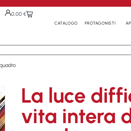
0,00
€
CATALOGO
PROTAGONISTI
AP
n quadro
La luce diffi
vita intera 