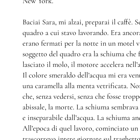
New York.
Baciai Sara, mi alzai, preparai il caffè. 
quadro a cui stavo lavorando. Era ancora
erano fermati per la notte in un motel vi
soggetto del quadro era la schiuma che f
lasciato il molo, il motore accelera nell
Il colore smeraldo dell’acqua mi era venu
una caramella alla menta vetrificata. No
che, senza vedersi, senza che fosse tropp
abissale, la morte. La schiuma sembrava 
e inseparabile dall’acqua. La schiuma an
All’epoca di quel lavoro, cominciato un 
trascorrevo intere giornate sul traghett