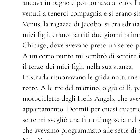
andava in bagno e poi tornava a letto. I
venuti a tenerci compagnia e si erano si
Venus, la ragazza di Jacobo, si era sdraia
miei figli, erano partiti due giorni pri
Chicago, dove avevano preso un aereo p
A un certo punto mi sembrò di sentire i
il terzo dei miei figli, nella sua stanza.
In strada risuonavano le grida notturne d
rotte. Alle tre del mattino, o giù di lì, 
motociclette degli Hells Angels, che avev
appartamento. Dormii per quasi quattro o
sette mi svegliò una fitta d’angoscia nel
che avevamo programmato alle sette di ser