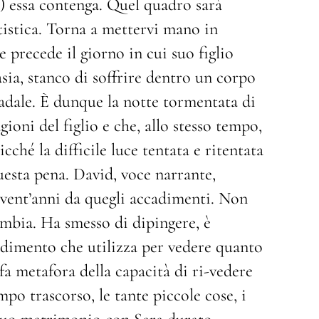
e) essa contenga. Quel quadro sarà
rtistica. Torna a mettervi mano in
 precede il giorno in cui suo figlio
sia, stanco di soffrire dentro un corpo
radale. È dunque la notte tormentata di
ioni del figlio e che, allo stesso tempo,
ché la difficile luce tentata e ritentata
 questa pena. David, voce narrante,
 vent’anni da quegli accadimenti. Non
mbia. Ha smesso di dipingere, è
andimento che utilizza per vedere quanto
fa metafora della capacità di ri-vedere
po trascorso, le tante piccole cose, i