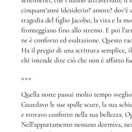
sentimenti, che l’hanno attraversato; i
cinquant’anni (desiderio? amore? dov’è che
tragedia del figlio Jacobo, la vita e la mo
fronteggiano fino allo stremo. E poi l’arte
ne è conforto ed esaltazione. Questo ra
Ha il pregio di una scrittura semplice, i
chi intende dire ciò che non è affatto fac
***
Quella notte passai molto tempo svegli
Guardavo le sue spalle scure, la sua sch
e trovavo conforto nella sua bellezza. 
Nell’appartamento nessuno dormiva, ness