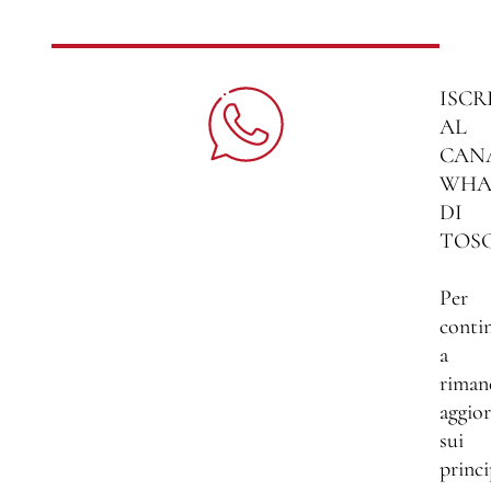
ISCR
AL
CAN
WHA
DI
TOS
Per
conti
a
riman
aggio
sui
princi