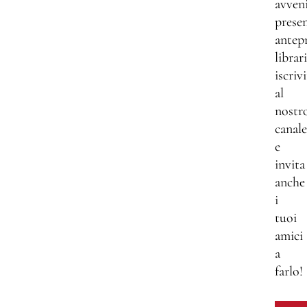
avven
presen
antep
librar
iscrivi
al
nostr
canale
e
invita
anche
i
tuoi
amici
a
farlo!