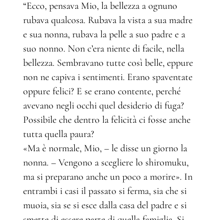
“Ecco, pensava Mio, la bellezza a ognuno
rubava qualcosa. Rubava la vista a sua madre
e sua nonna, rubava la pelle a suo padre e a
suo nonno. Non c’era niente di facile, nella
bellezza. Sembravano tutte così belle, eppure
non ne capiva i sentimenti. Erano spaventate
oppure felici? E se erano contente, perché
avevano negli occhi quel desiderio di fuga?
Possibile che dentro la felicità ci fosse anche
tutta quella paura?
«Ma è normale, Mio, – le disse un giorno la
nonna. – Vengono a scegliere lo shiromuku,
ma si preparano anche un poco a morire». In
entrambi i casi il passato si ferma, sia che si
muoia, sia se si esce dalla casa del padre e si
smette di essere parte di quella famiglia. Si