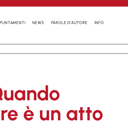
PUNTAMENTI
NEWS
PAROLE D’AUTORE
INFO
 Quando
re è un atto