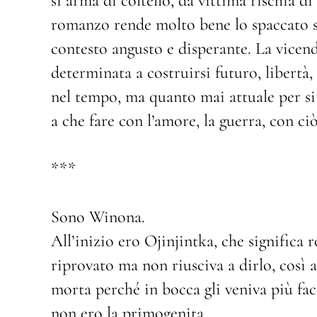
si arma di coltello, da vittima rischia di
romanzo rende molto bene lo spaccato so
contesto angusto e disperante. La vicen
determinata a costruirsi futuro, libertà, 
nel tempo, ma quanto mai attuale per s
a che fare con l’amore, la guerra, con c
***
Sono Winona.
All’inizio ero Ojinjintka, che significa
riprovato ma non riusciva a dirlo, così 
morta perché in bocca gli veniva più fac
non ero la primogenita.