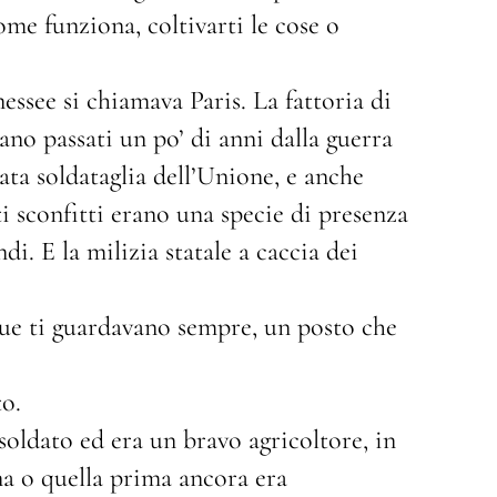
ome funziona, coltivarti le cose o
essee si chiamava Paris. La fattoria di
ano passati un po’ di anni dalla guerra
ata soldataglia dell’Unione, e anche
i sconfitti erano una specie di presenza
i. E la milizia statale a caccia dei
que ti guardavano sempre, un posto che
o.
soldato ed era un bravo agricoltore, in
na o quella prima ancora era