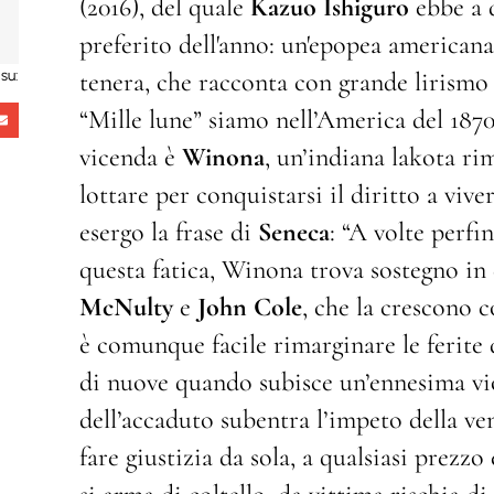
(2016), del quale
Kazuo Ishiguro
ebbe a 
preferito dell'anno: un'epopea americana 
tenera, che racconta con grande lirismo
su:
“Mille lune” siamo nell’America del 1870
vicenda è
Winona
, un’indiana lakota ri
lottare per conquistarsi il diritto a viv
esergo la frase di
Seneca
: “A volte perfi
questa fatica, Winona trova sostegno in
McNulty
e
John Cole
, che la crescono 
è comunque facile rimarginare le ferite 
di nuove quando subisce un’ennesima vi
dell’accaduto subentra l’impeto della ven
fare giustizia da sola, a qualsiasi prezz