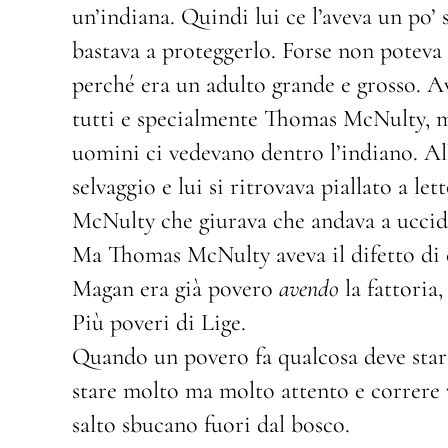
un’indiana. Quindi lui ce l’aveva un po’ s
bastava a proteggerlo. Forse non poteva
perché era un adulto grande e grosso. A
tutti e specialmente Thomas McNulty, ma 
uomini ci vedevano dentro l’indiano. A
selvaggio e lui si ritrovava piallato a l
McNulty che giurava che andava a uccid
Ma Thomas McNulty aveva il difetto di e
Magan era già povero
avendo
la fattoria,
Più poveri di Lige.
Quando un povero fa qualcosa deve stare
stare molto ma molto attento e correre 
salto sbucano fuori dal bosco.