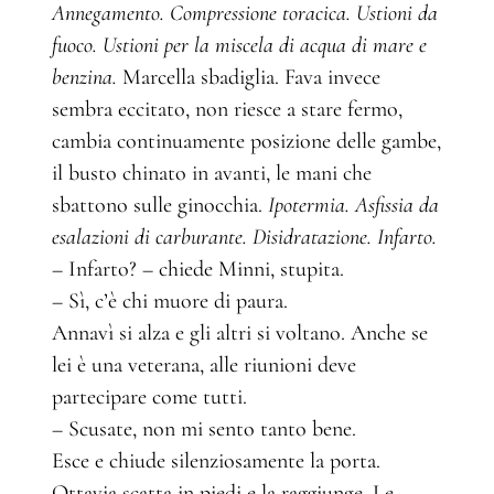
Annegamento. Compressione toracica. Ustioni da
fuoco. Ustioni per la miscela di acqua di mare e
benzina.
Marcella sbadiglia. Fava invece
sembra eccitato, non riesce a stare fermo,
cambia continuamente posizione delle gambe,
il busto chinato in avanti, le mani che
sbattono sulle ginocchia.
Ipotermia. Asfissia da
esalazioni di carburante. Disidratazione. Infarto.
– Infarto? – chiede Minni, stupita.
– Sì, c’è chi muore di paura.
Annavì si alza e gli altri si voltano. Anche se
lei è una veterana, alle riunioni deve
partecipare come tutti.
– Scusate, non mi sento tanto bene.
Esce e chiude silenziosamente la porta.
Ottavia scatta in piedi e la raggiunge. Le