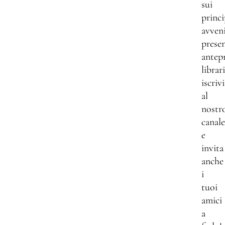
sui
princi
avven
presen
antep
librar
iscrivi
al
nostr
canale
e
invita
anche
i
tuoi
amici
a