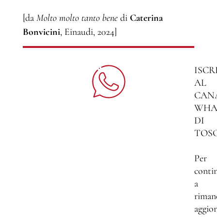
[da
Molto molto tanto bene
di
Caterina
Bonvicini
, Einaudi, 2024]
ISCR
AL
CAN
WHA
DI
TOS
Per
conti
a
riman
aggio