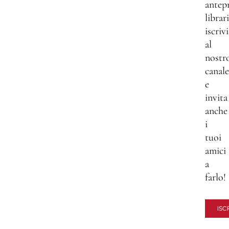
antep
librar
iscrivi
al
nostr
canale
e
invita
anche
i
tuoi
amici
a
farlo!
ISCR