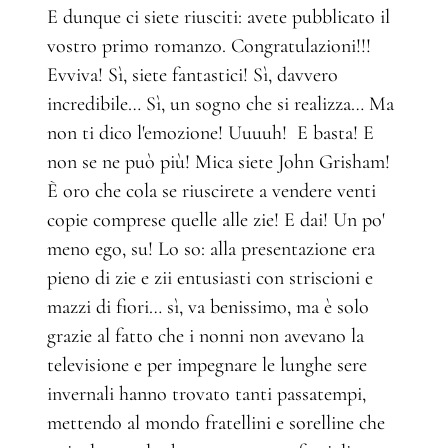
E dunque ci siete riusciti: avete pubblicato il
vostro primo romanzo. Congratulazioni!!!
Evviva! Sì, siete fantastici! Sì, davvero
incredibile… Sì, un sogno che si realizza… Ma
non ti dico l'emozione! Uuuuh! E basta! E
non se ne può più! Mica siete John Grisham!
È oro che cola se riuscirete a vendere venti
copie comprese quelle alle zie! E dai! Un po'
meno ego, su! Lo so: alla presentazione era
pieno di zie e zii entusiasti con striscioni e
mazzi di fiori… sì, va benissimo, ma è solo
grazie al fatto che i nonni non avevano la
televisione e per impegnare le lunghe sere
invernali hanno trovato tanti passatempi,
mettendo al mondo fratellini e sorelline che