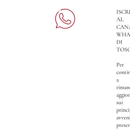
ISCR
AL
CAN
WHA
DI
TOS
Per
conti
a
riman
aggio
sui
princi
avven
presen