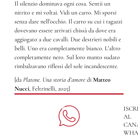
Il silenzio dominava ogni cosa. Sentii un
nitrito e mi voltai. Vidi un carro. Mi sporsi
senza dare nell’occhio. Il carro su cui i ragazzi
dovevano essere arrivati chissà da dove era
aggiogato a due cavalli. Due destrieri nobili e
belli. Uno era completamente bianco. L’altro
completamente nero. Sul loro manto sudato
rimbalzavano riflessi del sole incandescente.
[da
Platone. Una storia d’amore
di
Matteo
Nucci
, Feltrinelli, 2025]
ISCR
AL
CAN
WHA