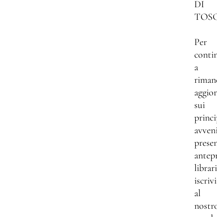
DI
TOS
Per
conti
a
riman
aggio
sui
princi
avven
presen
antep
librar
iscrivi
al
nostr