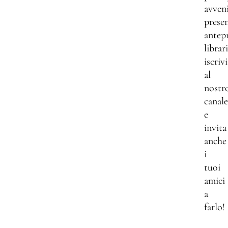
avven
presen
antep
librar
iscrivi
al
nostr
canale
e
invita
anche
i
tuoi
amici
a
farlo!