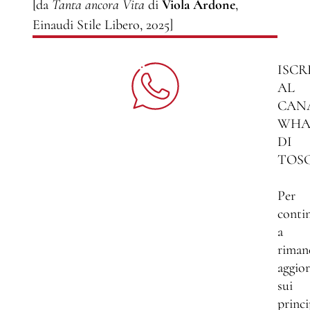
[da
Tanta ancora Vita
di
Viola Ardone
,
Einaudi Stile Libero, 2025]
ISCR
AL
CAN
WHA
DI
TOS
Per
conti
a
riman
aggio
sui
princi