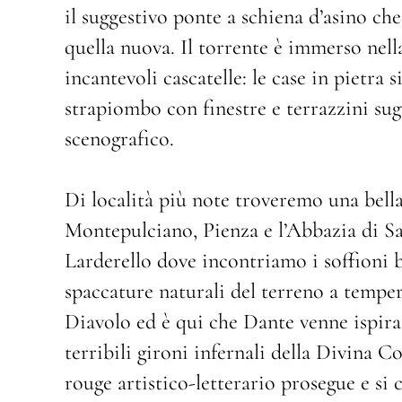
il suggestivo ponte a schiena d’asino che
quella nuova. Il torrente è immerso nell
incantevoli cascatelle: le case in pietra s
strapiombo con finestre e terrazzini su
scenografico.
Di località più note troveremo una bella
Montepulciano, Pienza e l’Abbazia di S
Larderello dove incontriamo i soffioni b
spaccature naturali del terreno a temper
Diavolo ed è qui che Dante venne ispir
terribili gironi infernali della Divina 
rouge artistico-letterario prosegue e si 