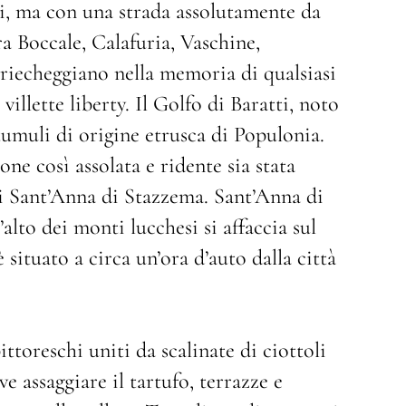
ni, ma con una strada assolutamente da
ra Boccale, Calafuria, Vaschine,
 riecheggiano nella memoria di qualsiasi
villette liberty. Il Golfo di Baratti, noto
i tumuli di origine etrusca di Populonia.
ne così assolata e ridente sia stata
di Sant’Anna di Stazzema. Sant’Anna di
lto dei monti lucchesi si affaccia sul
è situato a circa un’ora d’auto dalla città
ittoreschi uniti da scalinate di ciottoli
e assaggiare il tartufo, terrazze e