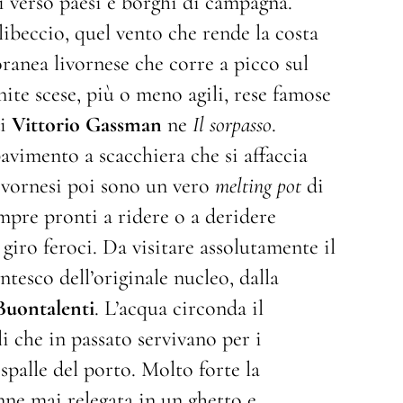
ci verso paesi e borghi di campagna.
libeccio, quel vento che rende la costa
oranea livornese che corre a picco sul
nite scese, più o meno agili, rese famose
di
Vittorio Gassman
ne
Il sorpasso
.
avimento a scacchiera che si affaccia
livornesi poi sono un vero
melting pot
di
sempre pronti a ridere o a deridere
 giro feroci. Da visitare assolutamente il
esco dell’originale nucleo, dalla
Buontalenti
. L’acqua circonda il
i che in passato servivano per i
 spalle del porto. Molto forte la
nne mai relegata in un ghetto e