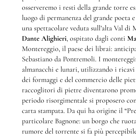
osserveremo i resti della grande torre e
luogo di permanenza del grande poeta e i
una spettacolare veduta sull’alta Val di M
Dante Alighieri
, ospitato dagli conti
Ma
Montereggio, il paese dei librai: anticip
Sebastiano da Pontremoli. I montereggi
almanacchi e lunari, utilizzando i ricavi 
dei formaggi e del commercio delle piet
raccoglitori di pietre diventarono promo
periodo risorgimentale si proposero com
carta stampata. Da qui ha origine il “P
particolare Bagnone: un borgo che ruota a
rumore del torrente si fa più percepibil