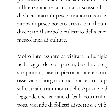
influenzò anche la cucina: cuscussù alla l
di Ceci, piatti di pesce insaporiti con le 
zuppa di pesce povero creata con il pom
diventato il simbolo culinario della cuci
mescolanza di culture.
Molto interessante da visitare la Lunigian
nelle leggende, con parchi, boschi e borg
strapiombi, case in pietra, arcate e scor
osservare i borghi in modo attento scopr
sulle strade tra i monti delle Apuane e 
leggende che narrano di balli notturni d
posa, vicende di folletti dispettosi e vi è