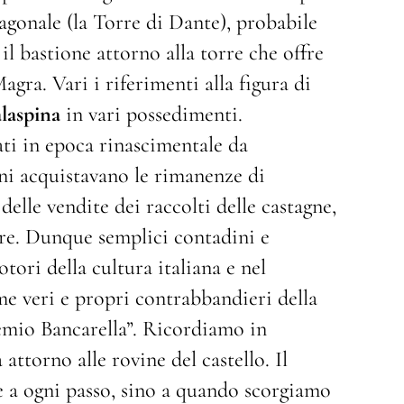
sagonale (la Torre di Dante), probabile
l bastione attorno alla torre che offre
agra. Vari i riferimenti alla figura di
laspina
in vari possedimenti.
ati in epoca rinascimentale da
ni acquistavano le rimanenze di
delle vendite dei raccolti delle castagne,
re. Dunque semplici contadini e
tori della cultura italiana e nel
e veri e propri contrabbandieri della
remio Bancarella”. Ricordiamo in
ttorno alle rovine del castello. Il
e a ogni passo, sino a quando scorgiamo