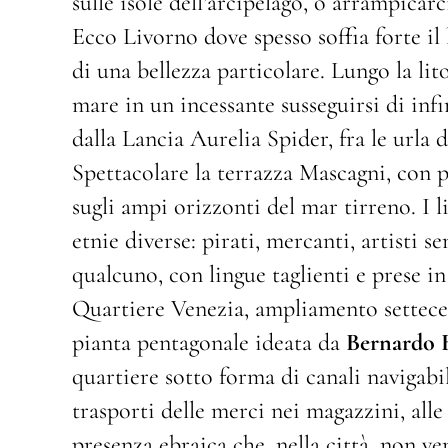
sulle isole dell’arcipelago, o arrampicar
Ecco Livorno dove spesso soffia forte il 
di una bellezza particolare. Lungo la lit
mare in un incessante susseguirsi di infi
dalla Lancia Aurelia Spider, fra le urla 
Spettacolare la terrazza Mascagni, con p
sugli ampi orizzonti del mar tirreno. I 
etnie diverse: pirati, mercanti, artisti 
qualcuno, con lingue taglienti e prese in
Quartiere Venezia, ampliamento settecent
pianta pentagonale ideata da
Bernardo 
quartiere sotto forma di canali navigabil
trasporti delle merci nei magazzini, alle
presenza ebraica che, nella città, non ve