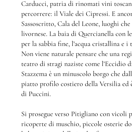
Carducci, patria di rinomati vini tosca
percorrere: il Viale dei Cipressi. E anco
Sassoscritto, Cala del Leone, luoghi che
livornese. La baia di Quercianella con le 
per la sabbia fine, l’acqua cristallina e 
Non viene naturale pensare che una regio
teatro di stragi naziste come l’Eccidio 
Stazzema è un minuscolo borgo che dall’a
piatto profilo costiero della Versilia ed 
di Puccini.
Si prosegue verso Pitigliano con vicoli p
ricoperte di muschio, piccole osterie dov