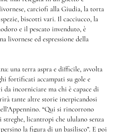
ivornese, carciofi alla Giudia, la torta
spezie, biscotti vari. Il cacciucco, la
odoro e il pescato invenduto, è
na livornese ed espressione della
a: una terra aspra e difficile, avvolta
hi fortificati accampati su gole e
ci da incorniciare ma chi è capace di
irà tante altre storie inerpicandosi
dell’Appennino. “Qui si rincorrono
i streghe, licantropi che ululano senza
 persino la figura di un basilisco”. E poi