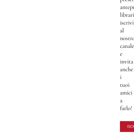
antep
librar
iscrivi
al
nostr
canale
e
invita
anche
i
tuoi
amici
a
farlo!
ISCR