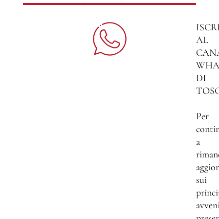
ISCR
AL
CAN
WHA
DI
TOS
Per
conti
a
riman
aggio
sui
princi
avven
presen