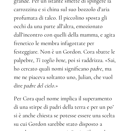
grande. Per un istante smette di spingere la
carrozzina e si china sul suo bozzolo d’aria
profumata di talco. Il piccolino sposta gli
occhi da una parte all’altra, emozionato
dall’incontro con quelli della mamma, e agita
frenetico le membra infagottate per
festeggiare. Non è un Gordon. Cora sbatte le
palpebre,
Ti voglio bene
, poi si raddrizza. «Sai,
ho cercato quali nomi significano
padre
, ma
me ne piaceva soltanto uno, Julian, che vuol
dire
padre del cielo
.»
Per Cora quel nome implica il superamento
di una stirpe di padri della terra e per un po’
si è anche chiesta se potesse essere una scelta
su cui Gordon sarebbe stato disposto a