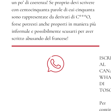
un po’ di coerenza! Se proprio devi scrivere
con centocinquanta parole di cui cinquanta
sono rappresentate da derivati di C***O,
forse potresti anche proporti in maniera più
informale e possibilmente scusarti per aver
scritto abusando del francese!
ISCR
AL
CAN
WHA
DI
TOS
Per
conti