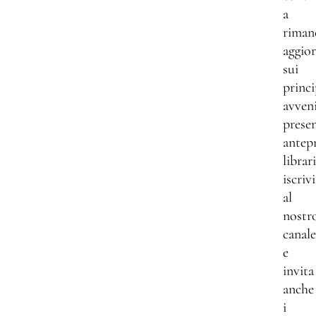
a
riman
aggio
sui
princi
avven
presen
antep
librar
iscrivi
al
nostr
canale
e
invita
anche
i