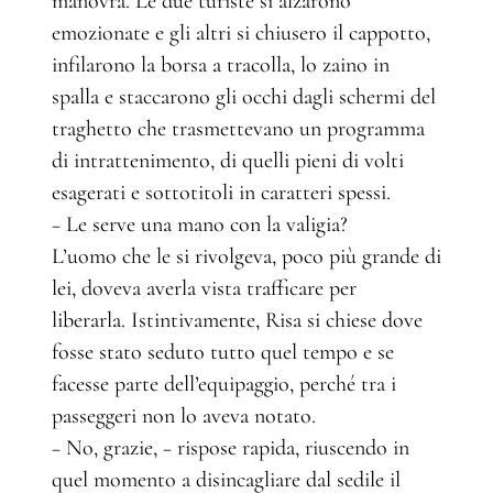
manovra. Le due turiste si alzarono
emozionate e gli altri si chiusero il cappotto,
infilarono la borsa a tracolla, lo zaino in
spalla e staccarono gli occhi dagli schermi del
traghetto che trasmettevano un programma
di intrattenimento, di quelli pieni di volti
esagerati e sottotitoli in caratteri spessi.
− Le serve una mano con la valigia?
L’uomo che le si rivolgeva, poco più grande di
lei, doveva averla vista trafficare per
liberarla. Istintivamente, Risa si chiese dove
fosse stato seduto tutto quel tempo e se
facesse parte dell’equipaggio, perché tra i
passeggeri non lo aveva notato.
− No, grazie, − rispose rapida, riuscendo in
quel momento a disincagliare dal sedile il