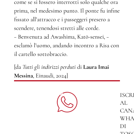
come se si fossero interrotti solo qualche ora
prima, nel medesimo punto. Il ponte fu infine
fissato all’attracco e i passeggeri presero a
scendere, tenendosi stretti alle corde.
− Benvenuta ad Awashima, Katō-sensei, −
esclamò l’uomo, andando incontro a Risa con
il cartello sottobraccio.
[da
Tutti gli indirizzi perduti
di
Laura Imai
Messina
, Einaudi, 2024]
ISCR
AL
CAN
WHA
DI