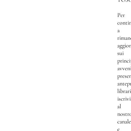
TOS
Per
conti
a
riman
aggio
sui
princi
avven
presen
antep
librar
iscrivi
al
nostr
canale
e