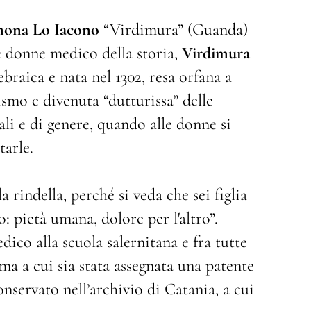
mona Lo Iacono
“Virdimura” (Guanda)
e donne medico della storia,
Virdimura
 ebraica e nata nel 1302, resa orfana a
ismo e divenuta “dutturissa” delle
ali e di genere, quando alle donne si
tarle.
a rindella, perché si veda che sei figlia
: pietà umana, dolore per l'altro”.
dico alla scuola salernitana e fra tutte
ma a cui sia stata assegnata una patente
nservato nell’archivio di Catania, a cui