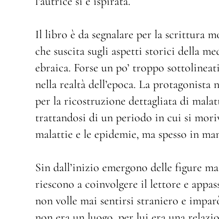
l’autrice si è ispirata.
Il libro è da segnalare per la scrittura m
che suscita sugli aspetti storici della med
ebraica. Forse un po’ troppo sottolineati
nella realtà dell’epoca. La protagonista
per la ricostruzione dettagliata di malat
trattandosi di un periodo in cui si moriv
malattie e le epidemie, ma spesso in man
Sin dall’inizio emergono delle figure ma
riescono a coinvolgere il lettore e appa
non volle mai sentirsi straniero e impa
non era un luogo, per lui era una relazi