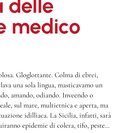
a delle
e medico
polosa. Gloglottante. Colma di ebrei,
rlava una sola lingua, masticavamo un
dendo, amando, odiando. Inveendo o
deale, sul mare, multietnica e aperta, ma
azione idilliaca. La Sicilia, infatti, sarà
uiranno epidemie di colera, tifo, peste…