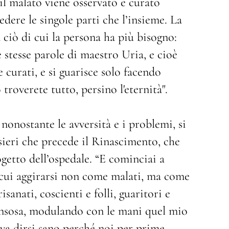
 il malato viene osservato e curato
dere le singole parti che l’insieme. La
 ciò di cui la persona ha più bisogno:
 stesse parole di maestro Uria, e cioè
e curati, e si guarisce solo facendo
roverete tutto, persino l'eternità".
nonostante le avversità e i problemi, si
nsieri che precede il Rinascimento, che
getto dell’ospedale. “E cominciai a
 cui aggirarsi non come malati, ma come
sanati, coscienti e folli, guaritori e
pensosa, modulando con le mani quel mio
eva dirsi sano perché noi per prime