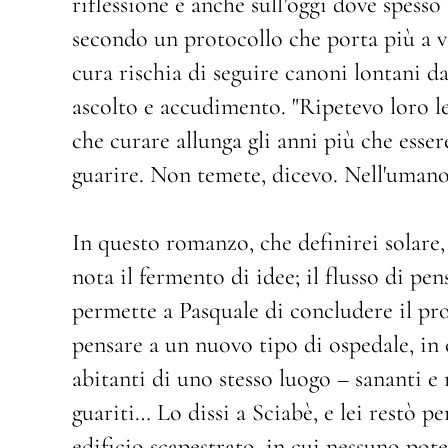
riflessione è anche sull’oggi dove spesso
secondo un protocollo che porta più a ve
cura rischia di seguire canoni lontani da
ascolto e accudimento. "Ripetevo loro le
che curare allunga gli anni più che esser
guarire. Non temete, dicevo. Nell'umano t
In questo romanzo, che definirei solare, 
nota il fermento di idee; il flusso di pe
permette a Pasquale di concludere il pro
pensare a un nuovo tipo di ospedale, in
abitanti di uno stesso luogo – sananti e ri
guariti… Lo dissi a Sciabè, e lei restò 
edificio scapestrato, in cui nessuno pot