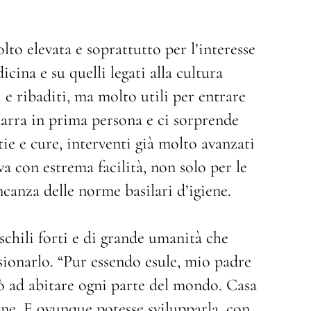
olto elevata e soprattutto per l’interesse
icina e su quelli legati alla cultura
 e ribaditi, ma molto utili per entrare
 narra in prima persona e ci sorprende
tie e cure, interventi già molto avanzati
a con estrema facilità, non solo per le
canza delle norme basilari d’igiene.
schili forti e di grande umanità che
ssionarlo. “Pur essendo esule, mio padre
rò ad abitare ogni parte del mondo. Casa
one. E ovunque potesse svilupparla, con