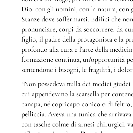
Dio, con gli uomini, con la natura, con g
Stanze dove soffermarsi. Edifici che n
pronunciare, corpi da soccorrere, da cura
figlio, il padre della protagonista e la 
profondo alla cura e l’arte della medici
formazione continua, un’opportunità per 
sentendone i bisogni, le fragilità, i dolori
“Non possedeva nulla dei medici giudei 
cui appendevano la scarsella per conten
canapa, né copricapo conico o di feltro,
pelliccia. Aveva una tunica che arrivava 
con tasche colme di arnesi chirurgici, va