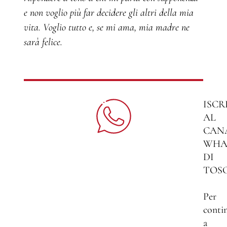
e non voglio più far decidere gli altri della mia
vita. Voglio tutto e, se mi ama, mia madre ne
sarà felice.
ISCR
AL
CAN
WHA
DI
TOS
Per
conti
a