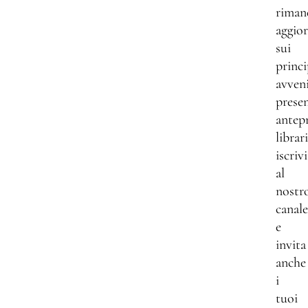
riman
aggio
sui
princi
avven
presen
antep
librar
iscrivi
al
nostr
canale
e
invita
anche
i
tuoi