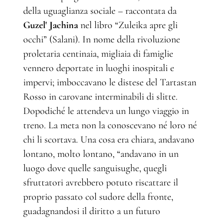
della uguaglianza sociale – raccontata da
Guzel' Jachina
nel libro “Zuleika apre gli
occhi” (Salani). In nome della rivoluzione
proletaria centinaia, migliaia di famiglie
vennero deportate in luoghi inospitali e
impervi; imboccavano le distese del Tartastan
Rosso in carovane interminabili di slitte.
Dopodiché le attendeva un lungo viaggio in
treno. La meta non la conoscevano né loro né
chi li scortava. Una cosa era chiara, andavano
lontano, molto lontano, “andavano in un
luogo dove quelle sanguisughe, quegli
sfruttatori avrebbero potuto riscattare il
proprio passato col sudore della fronte,
guadagnandosi il diritto a un futuro