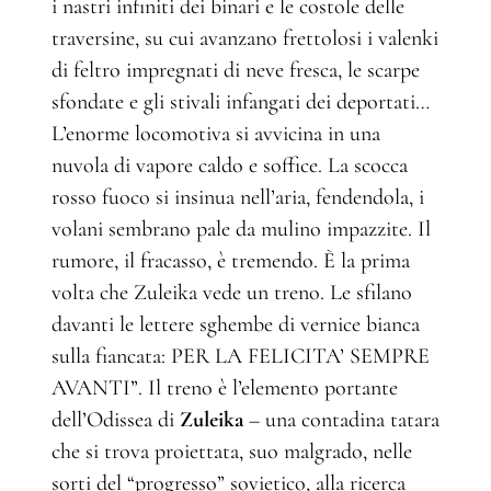
i nastri infiniti dei binari e le costole delle
traversine, su cui avanzano frettolosi i valenki
di feltro impregnati di neve fresca, le scarpe
sfondate e gli stivali infangati dei deportati…
L’enorme locomotiva si avvicina in una
nuvola di vapore caldo e soffice. La scocca
rosso fuoco si insinua nell’aria, fendendola, i
volani sembrano pale da mulino impazzite. Il
rumore, il fracasso, è tremendo. È la prima
volta che Zuleika vede un treno. Le sfilano
davanti le lettere sghembe di vernice bianca
sulla fiancata: PER LA FELICITA’ SEMPRE
AVANTI”. Il treno è l’elemento portante
dell’Odissea di
Zuleika
– una contadina tatara
che si trova proiettata, suo malgrado, nelle
sorti del “progresso” sovietico, alla ricerca