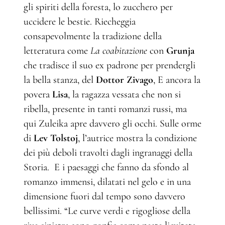
gli spiriti della foresta, lo zucchero per
uccidere le bestie. Riecheggia
consapevolmente la tradizione della
letteratura come
La coabitazione
con
Grunja
che tradisce il suo ex padrone per prendergli
la bella stanza, del
Dottor Zivago
, E ancora la
povera
Lisa
, la ragazza vessata che non si
ribella, presente in tanti romanzi russi, ma
qui Zuleika apre davvero gli occhi. Sulle orme
di
Lev Tolstoj
, l’autrice mostra la condizione
dei più deboli travolti dagli ingranaggi della
Storia. E i paesaggi che fanno da sfondo al
romanzo immensi, dilatati nel gelo e in una
dimensione fuori dal tempo sono davvero
bellissimi. “Le curve verdi e rigogliose della