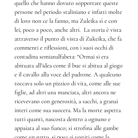
quello che hanno dovuto sopportare queste
persone nel periodo staliniano e infatti molte
di loro non ce la fanno, ma Zuleika sì e con
lei, poco a poco, anche altri. La storia è vista
attraverso il punto di vista di Zukeika, che fa
commenti e riflessioni, con i suoi occhi di
contadina semianalfabeta: “Ormai si era
abituata all’idea come il bue si abitua al giogo
e il cavallo alla voce del padrone. A qualcuno
toccava solo un pizzico di vita, come alle sue
figlie, ad altri una manciata, altri ancora ne
ricevevano con generosità, a sacchi, a granai
interi come sua suocera. Ma la morte aspetta
tutti quanti, nascosta dentro a ognuno e
appaiata al suo fianco; si strofina alle gambe
come un gatto, si posa ai vestiti come la