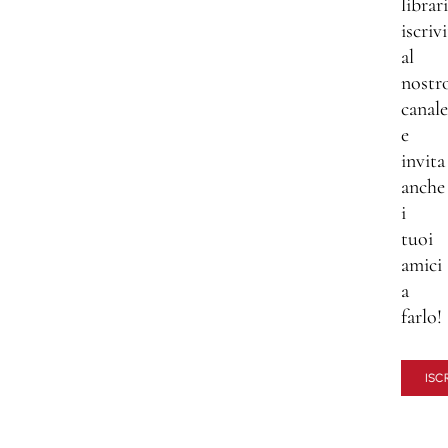
librar
iscrivi
al
nostr
canale
e
invita
anche
i
tuoi
amici
a
farlo!
ISCR