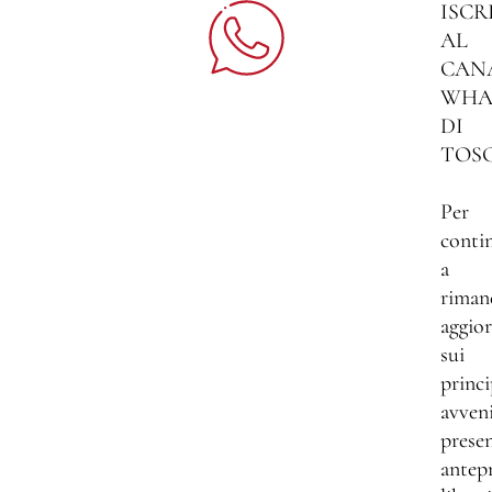
ISCR
AL
CAN
WHA
DI
TOS
Per
conti
a
riman
aggio
sui
princi
avven
presen
antep