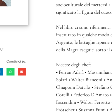
socioculturale del mettersi a
significato la figura del cuo
Nel libro ci sono riferiment
instaurato in qualche modo con
Argento; le lattughe ripiene i
della Magra eseguiti sotto i
Po”
Condividi su:
Ricette degli chef:
•
Ferran Adrià
•
Massimilian
Solari
•
Walter Bianconi
•
Ant
Chiappini Dattilo
•
Stefano 
Corelli
•
Federico D’Amato
•
Fascendini
•
Walter Ferretto
Frötscher
•
Susanna Fumi
•
A