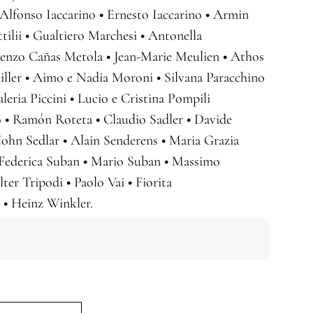
Alfonso Iaccarino
•
Ernesto Iaccarino
•
Armin
tilii
•
Gualtiero Marchesi
•
Antonella
enzo Cañas Metola
•
Jean-Marie Meulien
•
Athos
ller
•
Aimo e Nadia Moroni
•
Silvana Paracchino
leria Piccini
•
Lucio e Cristina Pompili
o
•
Ramón Roteta
•
Claudio Sadler
•
Davide
ohn Sedlar
•
Alain Senderens
•
Maria Grazia
Federica Suban
•
Mario Suban
•
Massimo
lter Tripodi
•
Paolo Vai
•
Fiorita
i
•
Heinz Winkler.