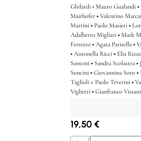
Ghilardi • Mauro Gualandi
•
Mairhofer
•
Valentino Marcat
Martini
•
Paolo Masieri
•
Lor
Adalberto Migliari
•
Mark Mi
Ferretto
•
Agata Parisella
•
Va
•
Antonella Ricci
•
Elia Rizz
Santoni
•
Sandra Scolastra
•
J
Soncini
•
Giovannina Soro
•
Taglioli v Paolo Teverini
•
Va
Viglietti
•
Gianfranco Vissan
19,50
€