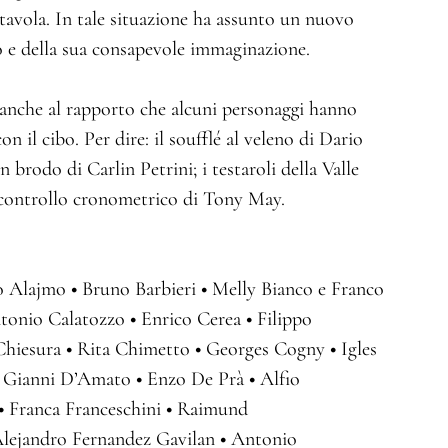
 tavola. In tale situazione ha assunto un nuovo
co e della sua consapevole immaginazione.
i anche al rapporto che alcuni personaggi hanno
 il cibo. Per dire: il soufflé al veleno di Dario
n brodo di Carlin Petrini; i testaroli della Valle
l controllo cronometrico di Tony May.
o Alajmo
•
Bruno Barbieri
•
Melly Bianco e Franco
onio Calatozzo
•
Enrico Cerea
•
Filippo
Chiesura
•
Rita Chimetto
•
Georges Cogny
•
Igles
Gianni D’Amato
•
Enzo De Prà
•
Alfio
•
Franca Franceschini
•
Raimund
lejandro Fernandez Gavilan
•
Antonio