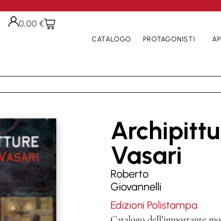
0,00
€
CATALOGO
PROTAGONISTI
AP
Archipitt
Vasari
Roberto
Giovannelli
Edizioni Polistampa
Catalogo dell’importante most