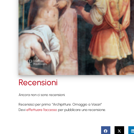
Recensioni
Ancora non ci sono recensioni.
Recensisci per primo “Archipitture. Omaggio a Vasari”
Devi
effettuare l’accesso
per pubblicare una recensione.