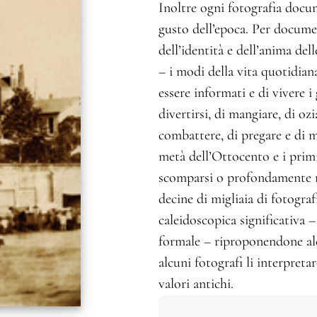
Inoltre ogni fotografia docum
gusto dell’epoca. Per documen
dell’identità e dell’anima del
– i modi della vita quotidiana
essere informati e di vivere i
divertirsi, di mangiare, di ozi
combattere, di pregare e di mo
metà dell’Ottocento e i prim
scomparsi o profondamente m
decine di migliaia di fotogra
caleidoscopica significativa – s
formale – riproponendone alc
alcuni fotografi li interpret
valori antichi.