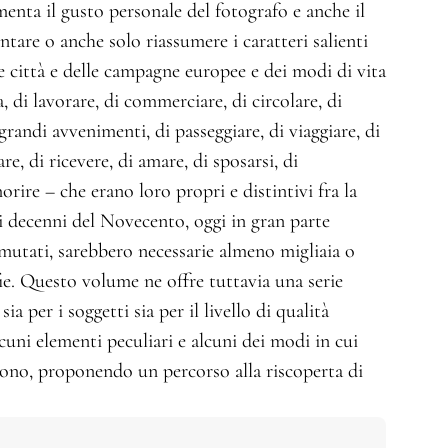
enta il gusto personale del fotografo e anche il
tare o anche solo riassumere i caratteri salienti
le città e delle campagne europee e dei modi di vita
, di lavorare, di commerciare, di circolare, di
 grandi avvenimenti, di passeggiare, di viaggiare, di
are, di ricevere, di amare, di sposarsi, di
rire – che erano loro propri e distintivi fra la
i decenni del Novecento, oggi in gran parte
utati, sarebbero necessarie almeno migliaia o
fie. Questo volume ne offre tuttavia una serie
ia per i soggetti sia per il livello di qualità
uni elementi peculiari e alcuni dei modi in cui
arono, proponendo un percorso alla riscoperta di