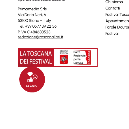
Chi siamo
Contatti
Primamedia Srls
Festival Tos
Via Dario Neri, 6
53100 Siena – Italy
Appuntamen
Tel. +39 0577 39 22 56
Parole D’auto
P.IVA 01484680523
Festival
redazione@toscanalibri.it
© 2025 Toscanalibri by
Quantico