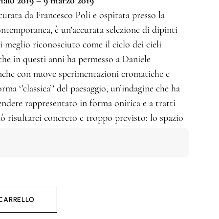
naio 2019 – 9 marzo 2019
curata da Francesco Poli e ospitata presso la
ntemporanea, è un’accurata selezione di dipinti
gi meglio riconosciuto come il ciclo dei cieli
che in questi anni ha permesso a Daniele
anche con nuove sperimentazioni cromatiche e
orma ‘’classica’’ del paesaggio, un’indagine che ha
endere rappresentato in forma onirica e a tratti
 risultarci concreto e troppo previsto: lo spazio
 CARRELLO