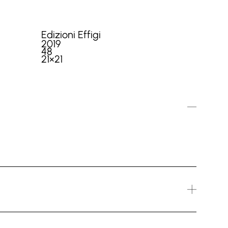
Edizioni Effigi
2019
48
21×21