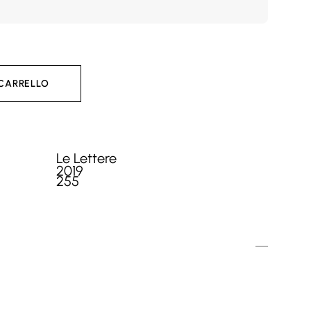
 CARRELLO
Le Lettere
2019
255