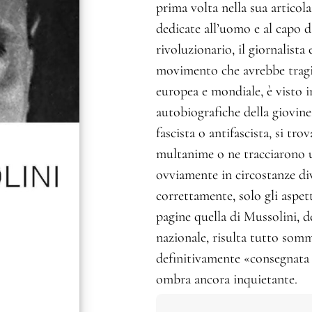
prima volta nella sua articola
dedicate all’uomo e al capo da
rivoluzionario, il giornalista
movimento che avrebbe tragic
europea e mondiale, è visto in
autobiografiche della giovine
fascista o antifascista, si tr
multanime o ne tracciarono un
ovviamente in circostanze di
correttamente, solo gli aspe
pagine quella di Mussolini, d
nazionale, risulta tutto som
definitivamente «consegnata a
ombra ancora inquietante.