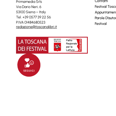
Contatti
Primamedia Srls
Festival Tos
Via Dario Neri, 6
53100 Siena – Italy
Appuntamen
Tel. +39 0577 39 22 56
Parole D’auto
P.IVA 01484680523
Festival
redazione@toscanalibri.it
© 2025 Toscanalibri by
Quantico