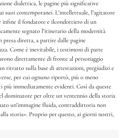
zione dialettica, le pagine più significative
i suoi contemporanei. L’intellettuale, l’agitatore
 e infine il fondatore e ilcondottiero di un
amente segnato l’itinerario della modernità
 presa diretta, a partire dalle pagine
zza. Come è inevitabile, i testimoni di parte
ovarono direttamente di fronte al personaggio
 ritratto sulla base di attestazioni, pregiudizi e
verse, per cui ognuno riportò, più o meno
tti più immediatamente evidenti. Così da queste
el dominatore per oltre un ventennio della storia
mato un’immagine fluida, contraddittoria non
lla storia». Proprio per questo, ai giorni nostri,