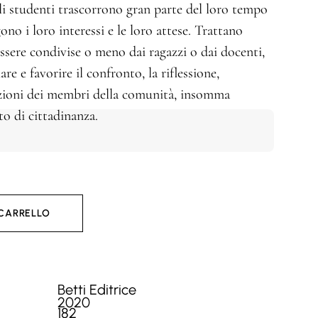
li studenti trascorrono gran parte del loro tempo
o i loro interessi e le loro attese. Trattano
sere condivise o meno dai ragazzi o dai docenti,
e e favorire il confronto, la riflessione,
azioni dei membri della comunità, insomma
to di cittadinanza.
 CARRELLO
Betti Editrice
2020
182