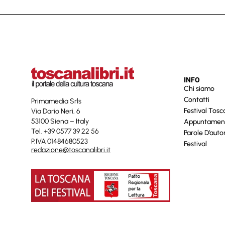
INFO
Chi siamo
Contatti
Primamedia Srls
Festival Tos
Via Dario Neri, 6
53100 Siena – Italy
Appuntamen
Tel. +39 0577 39 22 56
Parole D’auto
P.IVA 01484680523
Festival
redazione@toscanalibri.it