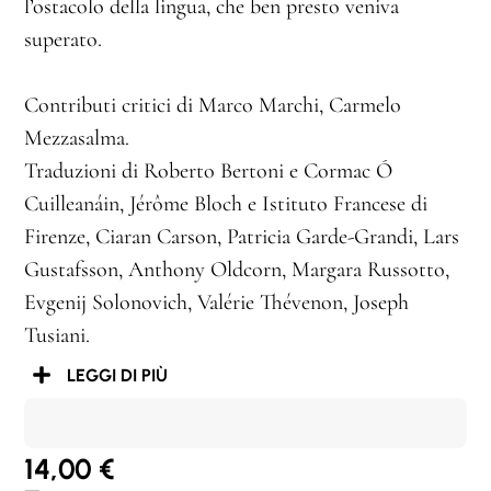
l’ostacolo della lingua, che ben presto veniva
superato.
Contributi critici di Marco Marchi, Carmelo
Mezzasalma.
Traduzioni di Roberto Bertoni e Cormac Ó
Cuilleanáin, Jérôme Bloch e Istituto Francese di
Firenze, Ciaran Carson, Patricia Garde-Grandi, Lars
Gustafsson, Anthony Oldcorn, Margara Russotto,
Evgenij Solonovich, Valérie Thévenon, Joseph
Tusiani.
LEGGI DI PIÙ
14,00
€