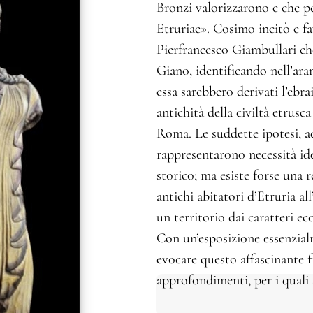
Bronzi valorizzarono e che 
Etruriae». Cosimo incitò e fav
Pierfrancesco Giambullari ch
Giano, identificando nell’ara
essa sarebbero derivati l’ebra
antichità della civiltà etrusc
Roma. Le suddette ipotesi, ac
rappresentarono necessità id
storico; ma esiste forse una 
antichi abitatori d’Etruria a
un territorio dai caratteri ec
Con un’esposizione essenzial
evocare questo affascinante f
approfondimenti, per i quali 