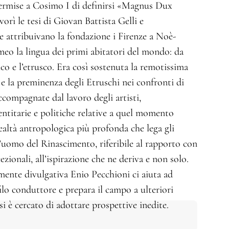
permise a Cosimo I di definirsi «Magnus Dux
orì le tesi di Giovan Battista Gelli e
e attribuivano la fondazione i Firenze a Noè-
meo la lingua dei primi abitatori del mondo: da
ico e l’etrusco. Era così sostenuta la remotissima
a e la preminenza degli Etruschi nei confronti di
compagnate dal lavoro degli artisti,
entitarie e politiche relative a quel momento
realtà antropologica più profonda che lega gli
ll’uomo del Rinascimento, riferibile al rapporto con
cezionali, all’ispirazione che ne deriva e non solo.
mente divulgativa Enio Pecchioni ci aiuta ad
ilo conduttore e prepara il campo a ulteriori
si è cercato di adottare prospettive inedite.