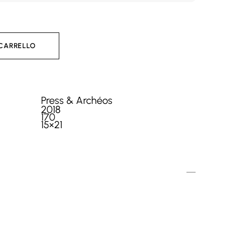
 CARRELLO
Press & Archéos
2018
170
15×21