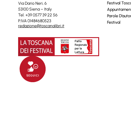
Festival Tos
Via Dario Neri, 6
53100 Siena – Italy
Appuntamen
Tel. +39 0577 39 22 56
Parole D’auto
P.IVA 01484680523
Festival
redazione@toscanalibri.it
© 2025 Toscanalibri by
Quantico