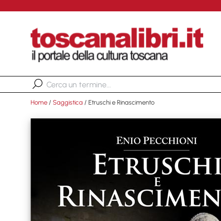
Home
/
Saggistica
/ Etruschi e Rinascimento