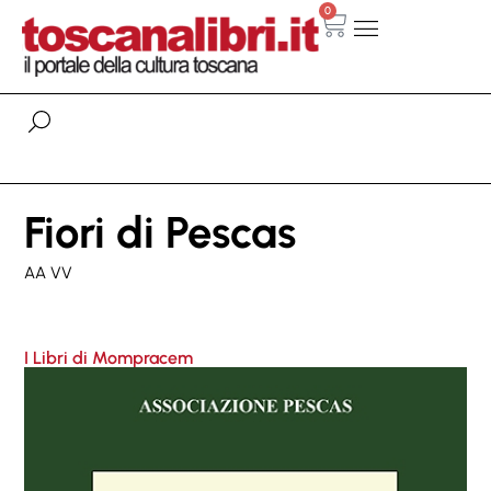
0
Fiori di Pescas
AA VV
I Libri di Mompracem