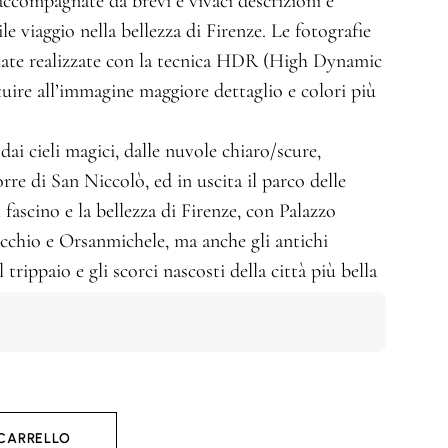
ccompagnate da brevi e vivaci descrizioni e
le viaggio nella bellezza di Firenze. Le fotografie
ate realizzate con la tecnica HDR (High Dynamic
uire all’immagine maggiore dettaglio e colori più
ai cieli magici, dalle nuvole chiaro/scure,
rre di San Niccolò, ed in uscita il parco delle
l fascino e la bellezza di Firenze, con Palazzo
chio e Orsanmichele, ma anche gli antichi
 trippaio e gli scorci nascosti della città più bella
 CARRELLO