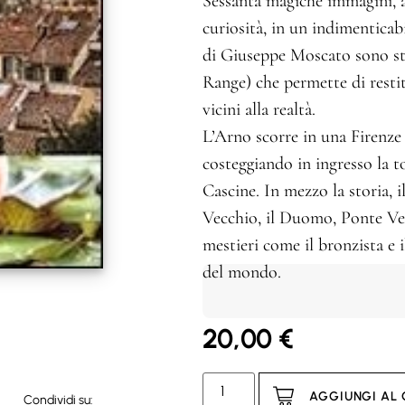
Sessanta magiche immagini, a
curiosità, in un indimenticabi
di Giuseppe Moscato sono st
Range) che permette di restit
vicini alla realtà.
L’Arno scorre in una Firenze d
costeggiando in ingresso la to
Cascine. In mezzo la storia, i
Vecchio, il Duomo, Ponte Vec
mestieri come il bronzista e il
del mondo.
20,00
€
AGGIUNGI AL
Condividi su: