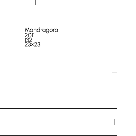
Mandragora
2011
132
23×23