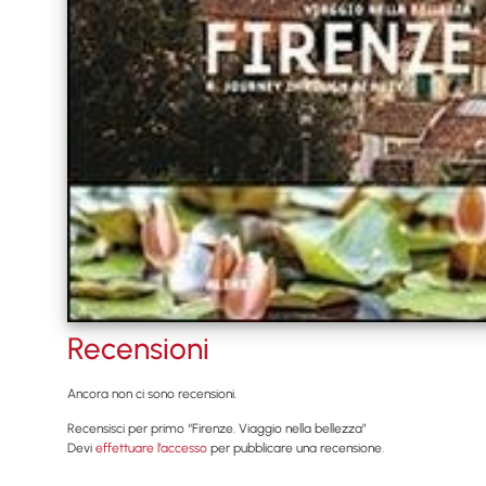
Recensioni
Ancora non ci sono recensioni.
Recensisci per primo “Firenze. Viaggio nella bellezza”
Devi
effettuare l’accesso
per pubblicare una recensione.