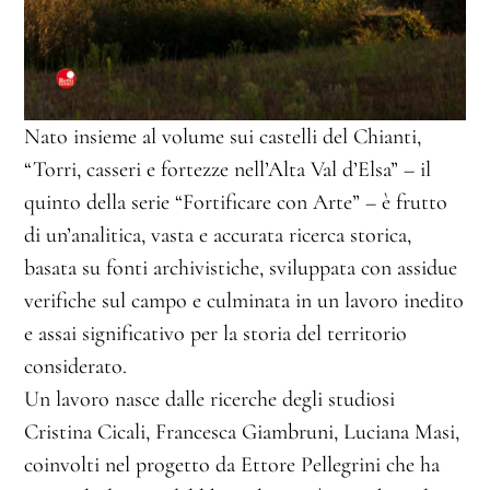
Nato insieme al volume sui castelli del Chianti,
“Torri, casseri e fortezze nell’Alta Val d’Elsa” – il
quinto della serie “Fortificare con Arte” – è frutto
di un’analitica, vasta e accurata ricerca storica,
basata su fonti archivistiche, sviluppata con assidue
verifiche sul campo e culminata in un lavoro inedito
e assai significativo per la storia del territorio
considerato.
Un lavoro nasce dalle ricerche degli studiosi
Cristina Cicali, Francesca Giambruni, Luciana Masi,
coinvolti nel progetto da Ettore Pellegrini che ha