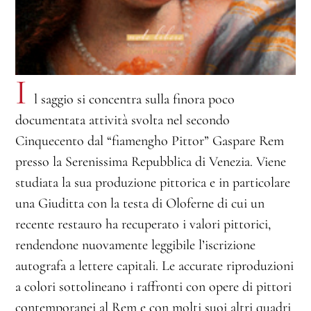
I
l saggio si concentra sulla finora poco
documentata attività svolta nel secondo
Cinquecento dal “fiamengho Pittor” Gaspare Rem
presso la Serenissima Repubblica di Venezia. Viene
studiata la sua produzione pittorica e in particolare
una Giuditta con la testa di Oloferne di cui un
recente restauro ha recuperato i valori pittorici,
rendendone nuovamente leggibile l’iscrizione
autografa a lettere capitali. Le accurate riproduzioni
a colori sottolineano i raffronti con opere di pittori
contemporanei al Rem e con molti suoi altri quadri