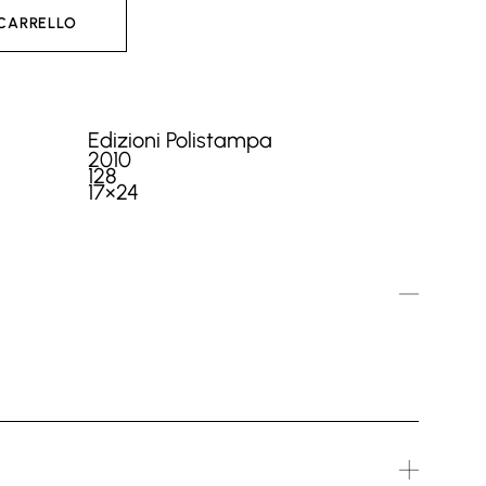
 CARRELLO
Edizioni Polistampa
2010
128
17×24