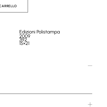
 CARRELLO
Edizioni Polistampa
2009
392
15×21