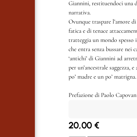
Giannini, restituendoci una d
narrativa.
Ovunque traspare l’amore di Gi
fatica e di tenace attaccamen
tratteggia un mondo spesso i
che entra senza bussare nei c
‘antichi’ di Giannini ad arre
per un’ancestrale saggezza, e 
po’ madre e un po’ matrigna
Prefazione di Paolo Capovan
20,00
€