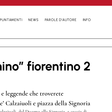
PUNTAMENTI
NEWS
PAROLE D’AUTORE
INFO
ino” fiorentino 2
 e leggende che troverete
e’ Calzaiuoli e piazza della Signoria
alzaiuoli, dal Duomo alla Signoria, a caccia di