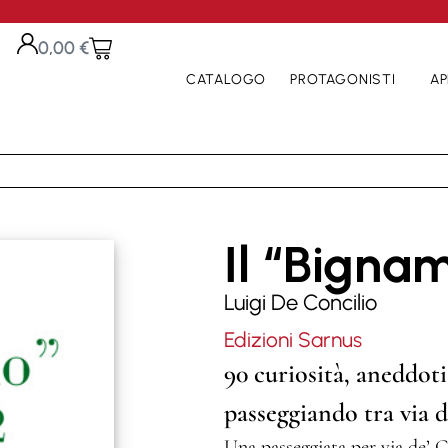
0,00
€
CATALOGO
PROTAGONISTI
AP
Il “Bignam
Luigi De Concilio
Edizioni Sarnus
90 curiosità, aneddoti
passeggiando tra via d
Una passeggiata per via de’ C