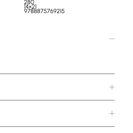
280
14×21
9788875769215