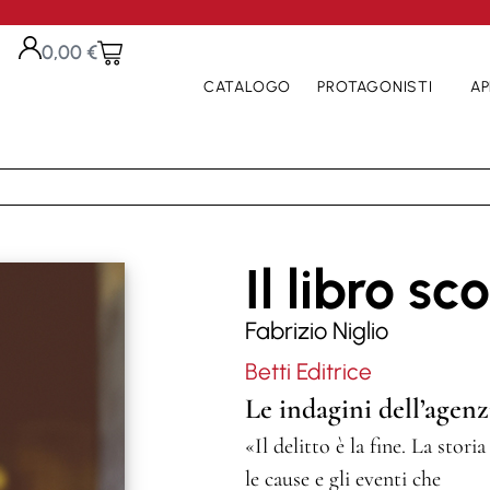
0,00
€
CATALOGO
PROTAGONISTI
AP
Il libro s
Fabrizio Niglio
Betti Editrice
Le indagini dell’ag
«Il delitto è la fine. La stor
le cause e gli eventi che