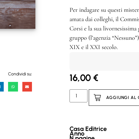
Per indagare su questi miste
amata dai colleghi, il Commis
Corsi e la sua livornesissim
gruppo (l’agenzia “Nessuno”) 
XIX e il XXI secolo.
Condividi su:
16,00
€
AGGIUNGI AL
Casa Editrice
Anno
N.pagine