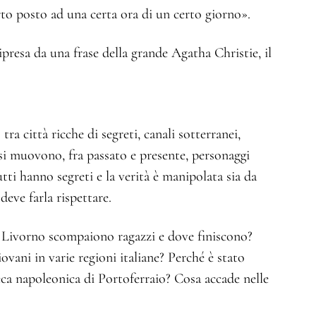
to posto ad una certa ora di un certo giorno».
ipresa da una frase della grande Agatha Christie, il
ra città ricche di segreti, canali sotterranei,
a si muovono, fra passato e presente, personaggi
tti hanno segreti e la verità è manipolata sia da
deve farla rispettare.
 a Livorno scompaiono ragazzi e dove finiscono?
ovani in varie regioni italiane? Perché è stato
eca napoleonica di Portoferraio? Cosa accade nelle