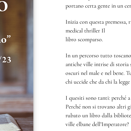
portano certa gente in un cer
Inizia con questa premessa, r
medical thriller Il
libro scomparso.
In un percorso tutto toscano t
antiche ville intrise di stori
oscuri nel male e nel bene. Tu
chi uccide che da chi la legge 
I quesiti sono tanti: perché
Perché non si trovano altri gi
rubato un libro dalla bibliot
ville elbane dell’Imperatore?