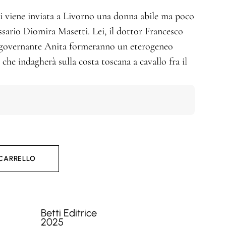
ri viene inviata a Livorno una donna abile ma poco
sario Diomira Masetti. Lei, il dottor Francesco
a governante Anita formeranno un eterogeneo
che indagherà sulla costa toscana a cavallo fra il
 CARRELLO
Betti Editrice
2025