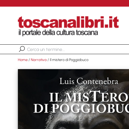
Home
/
Narrativa
/ Il mistero di Poggiobuco