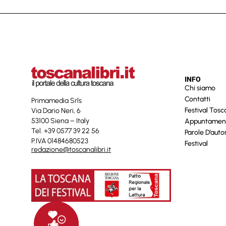
INFO
Chi siamo
Contatti
Primamedia Srls
Festival Tos
Via Dario Neri, 6
53100 Siena – Italy
Appuntamen
Tel. +39 0577 39 22 56
Parole D’auto
P.IVA 01484680523
Festival
redazione@toscanalibri.it