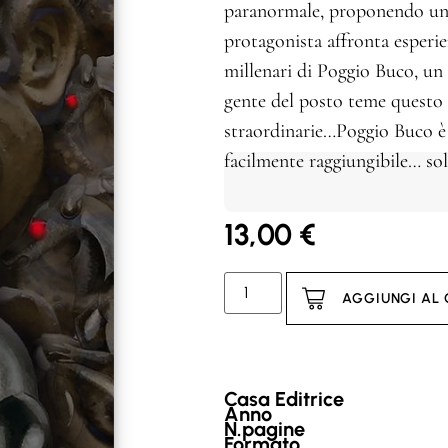
paranormale, proponendo una 
protagonista affronta esperien
millenari di Poggio Buco, un
gente del posto teme questo 
straordinarie…Poggio Buco è n
facilmente raggiungibile… sol
13,00
€
AGGIUNGI AL
Casa Editrice
Anno
N.pagine
Formato