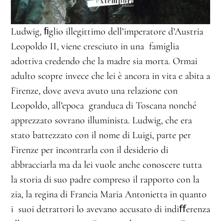
Ludwig, ﬁglio illegittimo dell’imperatore d’Austria
Leopoldo II, viene cresciuto in una famiglia
adottiva credendo che la madre sia morta. Ormai
adulto scopre invece che lei è ancora in vita e abita a
Firenze, dove aveva avuto una relazione con
Leopoldo, all’epoca granduca di Toscana nonché
apprezzato sovrano illuminista. Ludwig, che era
stato battezzato con il nome di Luigi, parte per
Firenze per incontrarla con il desiderio di
abbracciarla ma da lei vuole anche conoscere tutta
la storia di suo padre compreso il rapporto con la
zia, la regina di Francia Maria Antonietta in quanto
i suoi detrattori lo avevano accusato di indiﬀerenza