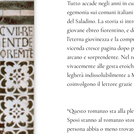
Tutto accade negli anni in cu
egemonia sui comuni italiani
del Saladino. La storia si intr
giovane ebreo fiorentino, e de
l’eterna giovinezza e la compr
vicenda cresce pagina dopo pa
arcano e sorprendente. Nel r
vivacemente alle gesta eroich
legherà indissolubilmente a M
coinvolgono il lettore grazie a
“Questo romanzo sta alla ple
Sposi stanno al romanzo stor
persona abbia o meno trovato 