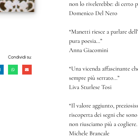
non lo rivelerebbe: di certo
Domenico Del Nero
“Manetti riesce a parlare dell
pura poesia…”
Anna Giacomini
Condividi su:
“Una vicenda affascinante ch
sempre più serrato…”
Liva Sturlese Tosi
“Il valore aggiunto, preziosis
riscoperta dei segni che sono 
non riusciamo più a coglier
Michele Brancale