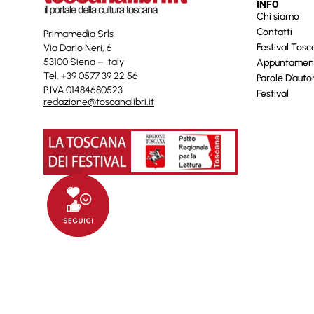
INFO
Chi siamo
Contatti
Primamedia Srls
Festival Tos
Via Dario Neri, 6
53100 Siena – Italy
Appuntamen
Tel. +39 0577 39 22 56
Parole D’auto
P.IVA 01484680523
Festival
redazione@toscanalibri.it
© 2025 Toscanalibri by
Quantico