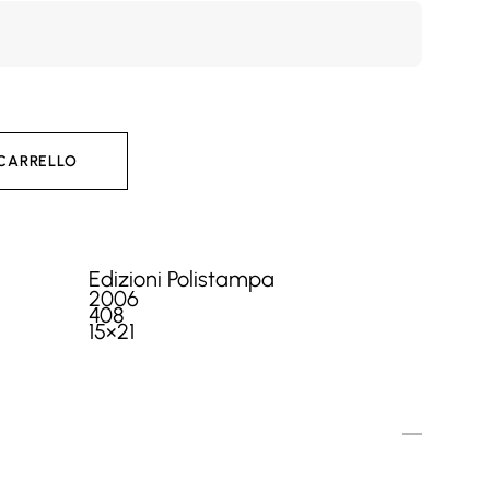
 CARRELLO
Edizioni Polistampa
2006
408
15×21