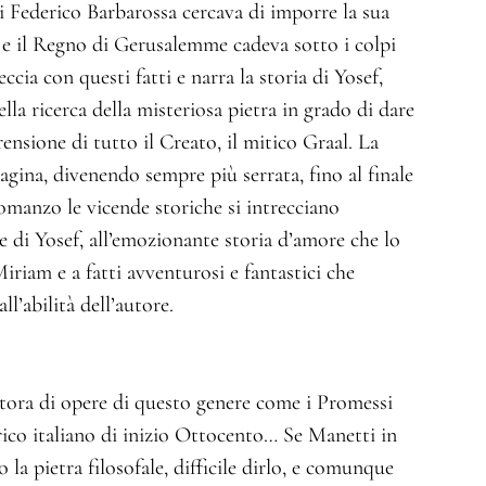
i Federico Barbarossa cercava di imporre la sua
 e il Regno di Gerusalemme cadeva sotto i colpi
eccia con questi fatti e narra la storia di Yosef,
lla ricerca della misteriosa pietra in grado di dare
ensione di tutto il Creato, il mitico Graal. La
gina, divenendo sempre più serrata, fino al finale
omanzo le vicende storiche si intrecciano
e di Yosef, all’emozionante storia d’amore che lo
iriam e a fatti avventurosi e fantastici che
ll’abilità dell’autore.
tora di opere di questo genere come i Promessi
ico italiano di inizio Ottocento… Se Manetti in
la pietra filosofale, difficile dirlo, e comunque