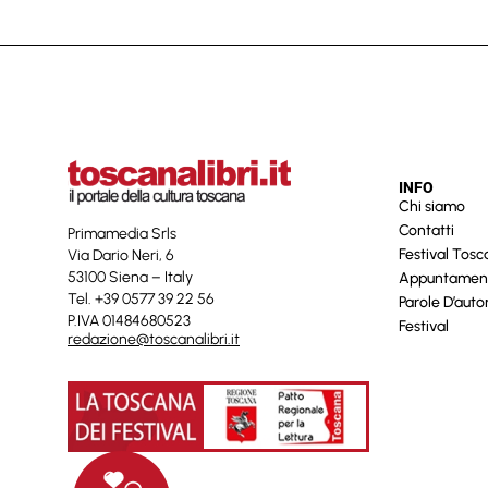
INFO
Chi siamo
Contatti
Primamedia Srls
Festival Tos
Via Dario Neri, 6
53100 Siena – Italy
Appuntamen
Tel. +39 0577 39 22 56
Parole D’auto
P.IVA 01484680523
Festival
redazione@toscanalibri.it