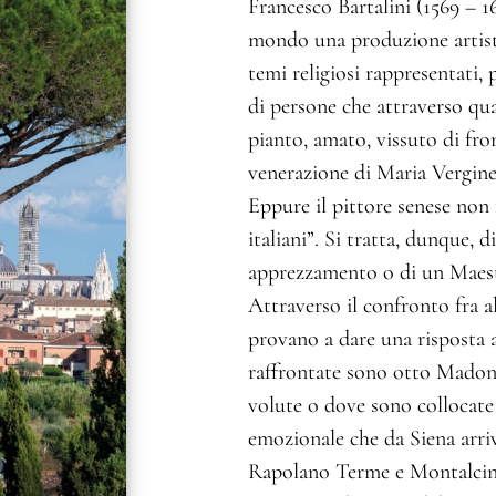
Francesco Bartalini (1569 – 16
mondo una produzione artistica
temi religiosi rappresentati, 
di persone che attraverso qua
pianto, amato, vissuto di fron
venerazione di Maria Vergine,
Eppure il pittore senese non 
italiani”. Si tratta, dunque, 
apprezzamento o di un Maest
Attraverso il confronto fra al
provano a dare una risposta a
raffrontate sono otto Madonn
volute o dove sono collocat
emozionale che da Siena arri
Rapolano Terme e Montalcino,