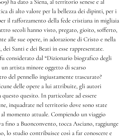
09) ha dato a Siena, al territorio senese e al
 di alto valore per la bellezza dei dipinti, per i
per il rafforzamento della fede cristiana in migliaia
ttro secoli hanno visto, pregato, gioito, sofferto,
te alle sue opere, in adorazione di Cristo e nella
 dei Santi e dei Beati in esse rappresentate.
fu considerato dal “Dizionario biografico degli
di un artista minore oggetto di scarso
ro del pennello ingiustamente trascurato?
cune delle opere a lui attribuite, gli autori
 questo quesito. In particolare ad essere
e, inquadrate nel territorio dove sono state
e al momento attuale. Compiendo un viaggio
va fino a Buonconvento, tocca Asciano, raggiunge
 lo studio contribuisce così a far conoscere e