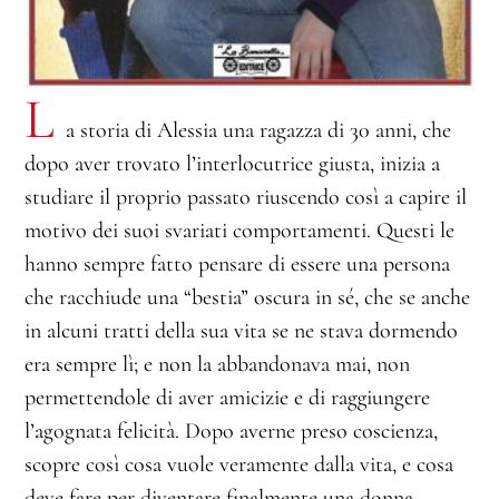
L
a storia di Alessia una ragazza di 30 anni, che
dopo aver trovato l’interlocutrice giusta, inizia a
studiare il proprio passato riuscendo così a capire il
motivo dei suoi svariati comportamenti. Questi le
hanno sempre fatto pensare di essere una persona
che racchiude una “bestia” oscura in sé, che se anche
in alcuni tratti della sua vita se ne stava dormendo
era sempre lì; e non la abbandonava mai, non
permettendole di aver amicizie e di raggiungere
l’agognata felicità. Dopo averne preso coscienza,
scopre così cosa vuole veramente dalla vita, e cosa
deve fare per diventare finalmente una donna