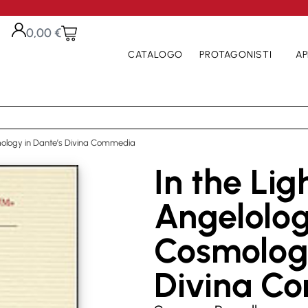
0,00
€
CATALOGO
PROTAGONISTI
AP
smology in Dante’s Divina Commedia
In the Lig
Angelolo
Cosmology
Divina C