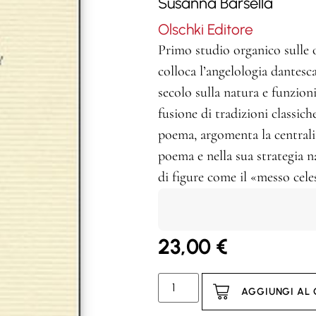
Susanna Barsella
Olschki Editore
Primo studio organico sulle 
colloca l’angelologia dantesca
secolo sulla natura e funzioni
fusione di tradizioni classich
poema, argomenta la centralit
poema e nella sua strategia n
di figure come il «messo celest
23,00
€
AGGIUNGI AL