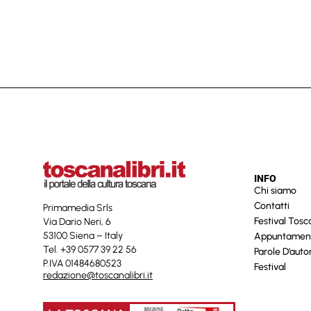
INFO
Chi siamo
Contatti
Primamedia Srls
Festival Tos
Via Dario Neri, 6
53100 Siena – Italy
Appuntamen
Tel. +39 0577 39 22 56
Parole D’auto
P.IVA 01484680523
Festival
redazione@toscanalibri.it