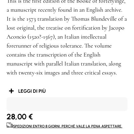
This is the first edition of the Booke of fortefyinge,
a manuscript recently found in an English archive.
It is the 1573 translation by Thomas Blundeville of a
lost original, the treatise on fortification by Jacopo
Aconcio (1520?-1567), an Italian intellectual
forerunner of religious tolerance. The volume
contains the transcription of the English
manuscript with parallel Italian translation, along
with twenty-six images and three critical essays.
LEGGI DI PIÙ
28,00
€
SPEDIZIONI ENTRO 8 GIORNI. PERCHÉ VALE LA PENA ASPETTARE.