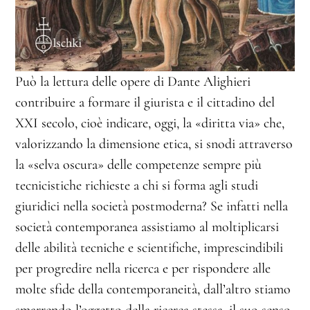
Può la lettura delle opere di Dante Alighieri
contribuire a formare il giurista e il cittadino del
XXI secolo, cioè indicare, oggi, la «diritta via» che,
valorizzando la dimensione etica, si snodi attraverso
la «selva oscura» delle competenze sempre più
tecnicistiche richieste a chi si forma agli studi
giuridici nella società postmoderna? Se infatti nella
società contemporanea assistiamo al moltiplicarsi
delle abilità tecniche e scientifiche, imprescindibili
per progredire nella ricerca e per rispondere alle
molte sfide della contemporaneità, dall’altro stiamo
smarrendo l’oggetto della ricerca stessa, il suo senso,