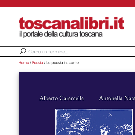
Home
/
Poesia
/ La poesia in…canto