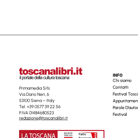
INFO
Chi siamo
Contatti
Primamedia Srls
Festival Tos
Via Dario Neri, 6
53100 Siena – Italy
Appuntamen
Tel. +39 0577 39 22 56
Parole D’auto
P.IVA 01484680523
Festival
redazione@toscanalibri.it