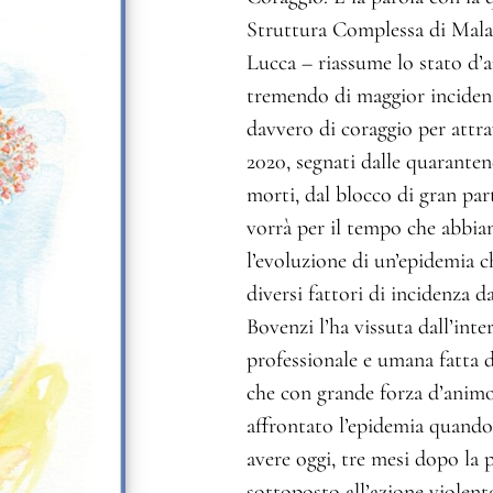
Struttura Complessa di Malat
Lucca – riassume lo stato d’a
tremendo di maggior incidenz
davvero di coraggio per attra
2020, segnati dalle quarantene
morti, dal blocco di gran par
vorrà per il tempo che abbiam
l’evoluzione di un’epidemia c
diversi fattori di incidenza d
Bovenzi l’ha vissuta dall’inte
professionale e umana fatta di
che con grande forza d’animo,
affrontato l’epidemia quando 
avere oggi, tre mesi dopo la 
sottoposto all’azione violent