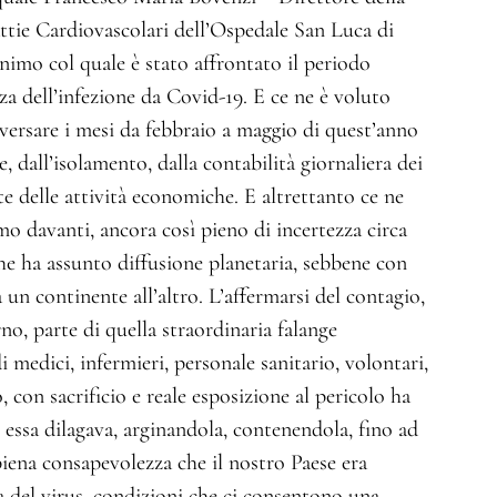
tie Cardiovascolari dell’Ospedale San Luca di
nimo col quale è stato affrontato il periodo
a dell’infezione da Covid-19. E ce ne è voluto
versare i mesi da febbraio a maggio di quest’anno
, dall’isolamento, dalla contabilità giornaliera dei
te delle attività economiche. E altrettanto ce ne
o davanti, ancora così pieno di incertezza circa
he ha assunto diffusione planetaria, sebbene con
a un continente all’altro. L’affermarsi del contagio,
rno, parte di quella straordinaria falange
 medici, infermieri, personale sanitario, volontari,
 con sacrificio e reale esposizione al pericolo ha
essa dilagava, arginandola, contenendola, fino ad
piena consapevolezza che il nostro Paese era
a del virus, condizioni che ci consentono una