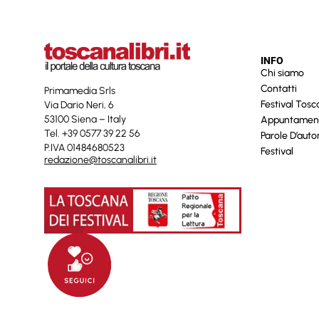
INFO
Chi siamo
Contatti
Primamedia Srls
Festival Tos
Via Dario Neri, 6
53100 Siena – Italy
Appuntamen
Tel. +39 0577 39 22 56
Parole D’auto
P.IVA 01484680523
Festival
redazione@toscanalibri.it