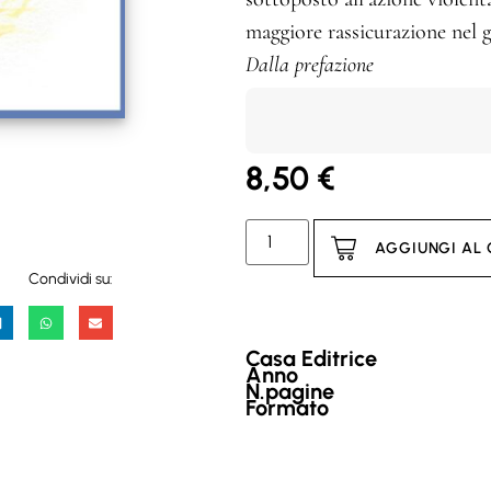
maggiore rassicurazione nel g
Dalla prefazione
8,50
€
AGGIUNGI AL
Condividi su:
Casa Editrice
Anno
N.pagine
Formato