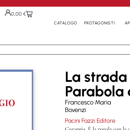
0,00
€
CATALOGO
PROTAGONISTI
AP
La strada
Parabola d
Francesco Maria
Bovenzi
Pacini Fazzi Editore
Coraggio. È la parola con la