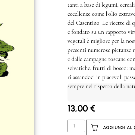
tanti a base di legumi, cereal
eccellenze come l’olio extraver
del Casentino. Le ricette di q
e fondato su un rapporto vir
vegetali è migliore per la no
presenti numerose pietanze r
e dalle campagne toscane com
selvatiche, frutti di bosco: 
rilassandoci in piacevoli pass
sempre nel rispetto della nat
13,00
€
AGGIUNGI AL