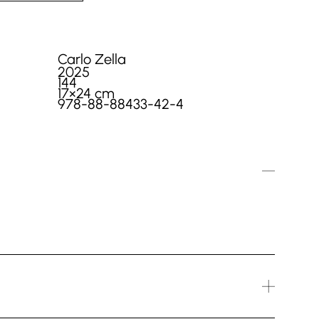
Carlo Zella
2025
144
17×24 cm
978-88-88433-42-4