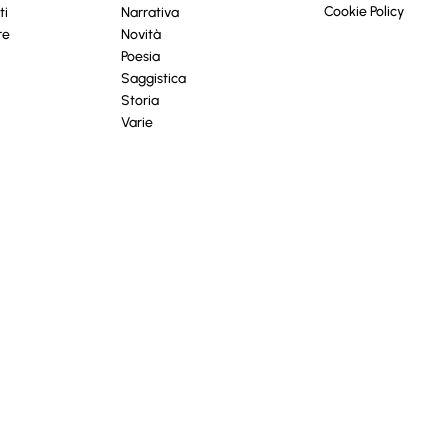
Cookie Policy
ti
Narrativa
re
Novità
Poesia
Saggistica
Storia
Varie
iva sulla raccolta
Le tue preferenze relative alla priva