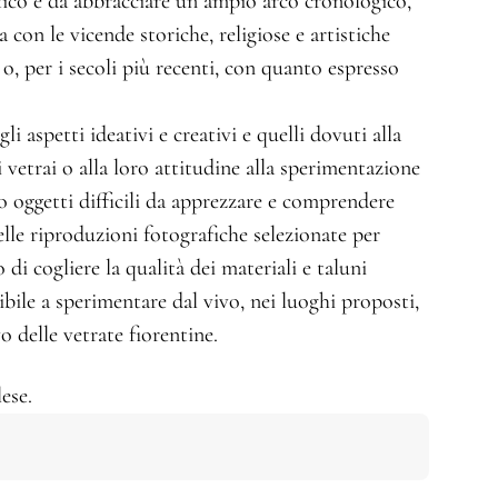
tico e da abbracciare un ampio arco cronologico,
a con le vicende storiche, religiose e artistiche
 o, per i secoli più recenti, con quanto espresso
li aspetti ideativi e creativi e quelli dovuti alla
 vetrai o alla loro attitudine alla sperimentazione
so oggetti difficili da apprezzare e comprendere
lle riproduzioni fotografiche selezionate per
i cogliere la qualità dei materiali e taluni
ibile a sperimentare dal vivo, nei luoghi proposti,
o delle vetrate fiorentine.
ese.