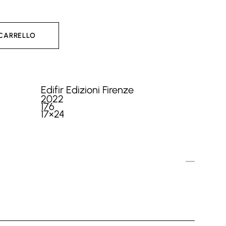
 CARRELLO
Edifir Edizioni Firenze
2022
176
17×24