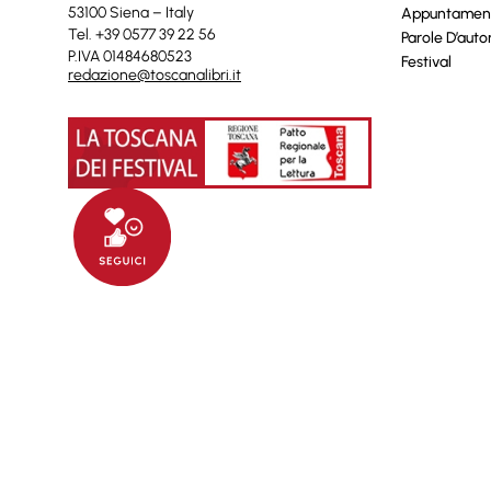
53100 Siena – Italy
Appuntamen
Tel. +39 0577 39 22 56
Parole D’auto
P.IVA 01484680523
Festival
redazione@toscanalibri.it
© 2025 Toscanalibri by
Quantico
Informat