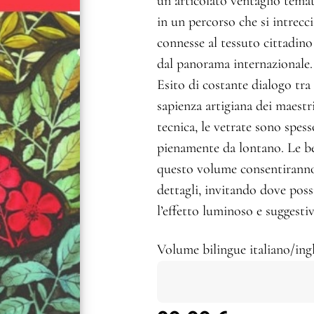
un articolato ventaglio tema
in un percorso che si intrecci
connesse al tessuto cittadino
dal panorama internazionale.
Esito di costante dialogo tra g
sapienza artigiana dei maestri
tecnica, le vetrate sono spes
pienamente da lontano. Le be
questo volume consentiranno d
dettagli, invitando dove poss
l’effetto luminoso e suggestiv
Volume bilingue italiano/ingl